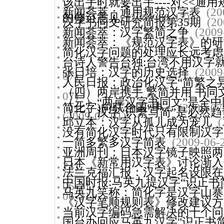
该出手时就要出手----对<<通用
新闻荟萃：通用规范汉字表
(20
的修订意见
(2009-08-17)
汉字书同文研究简报第35期
(20
新闻荟萃：汉字繁简之争
(2009
新闻荟萃：《规范汉字表》的研
简化汉字问题的处理应长远考虑
台诗人警告台独:台湾不用汉字就
张日培：汉字的历史选择
(2009
07)
人民日报：政治化汉字“简繁之
（四）两岸携手 繁简并用 书同
07)
（三）“两岸汉字书同文”是全
简化字)向联合国“申...
(2009-07
（一）汉字“识繁写简”是必然趋
(2009-07-01)
邱立本：汉字从孤儿成为宠儿
(
没有简化汉字时代只有限制汉字
一简多繁多汉字简表
(2009-06-
亚洲周刊：日本汉字镜子映照两
日本《新常用汉字表》讨论渐入
24)
法兰克福汇报：汉字起名设限在
中国时报:马英九提汉字“识正书
06-21)
马英九笑称：简化字是汉字山寨版
06-21)
《汉字笔顺规则表》修改建议方
当前汉字编码急需解决的十个问
国台办回应马英九汉字"识正书