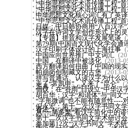
(2015-01-15)
“中华思想文化术语传播工程”首批
(2015-01-14)
“中华思想文化术语传播工程”首批
(2015-01-14)
中华思想文化核心词汇有了英译
(2015-01-14)
“中华思想文化术语传播工程”首批
日媒：中日韩协商用“八百汉字
(2015-01-10)
汉字在诗词文学创作形式上的灵
01-07)
【专题】拼音和汉字发展笔谈
(
第79期(中国语文现代化学会通讯
汉字印刷字体设计的上海往事
(
中国应向世界推广中文词汇
(20
中国，在翻译中被淡化
(2013-0
西方翻译如何扭曲了中国的现实
帕崩岗创制藏文的古堡
(2013-0
拼写普通话、认读汉字为什么以
走了“常凯申”，又来了“昆仑”
(
工具？
(2013-02-24)
倡议：在“谷雨”日设立“中华汉字
胡百华：汉字“和谐体”与“同文”
“字形微调”也不能有随意性---
倪永宏：第十二次汉字书同文学
看法
(2009-08-24)
从“一简多繁”看汉字简化中的
(2009-08-24)
第十二次汉字书同文学术研讨会
参加第12次“汉字书同文”学术
08-17)