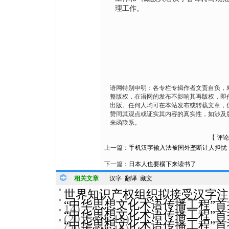
理工作。
语网特别申明：各专栏专辑作者文责自负，
整版权，在语网的发布不影响其再版权，即
出版。任何人均可在本站发布或转载文章，
赞同其观点或证实其内容的真实性，如涉及
来函联系。
【
评论
上一篇：
手机汉字输入法被国外垄断让人担忧
下一篇：
日本人也要横下来读书了
相关文章
汉字
翻译
藏文
世界知识产权组织拟接受汉字注
“中华思想文化术语传播工程”首批
14)
“中华思想文化术语传播工程”首批
(2015-01-15)
“中华思想文化术语传播工程”首批