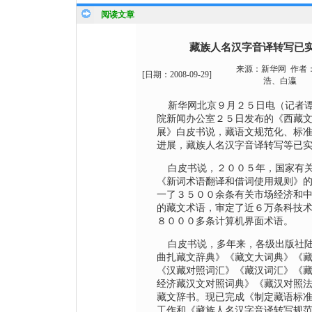
阅读文章
藏族人名汉字音译转写已
来源：
新华网
作者
[日期：
2008-09-29
]
浩、白瀛
新华网北京９月２５日电（记者谭
院新闻办公室２５日发布的《西藏
展》白皮书说，藏
语文
规范化、标
进展，藏族人名汉字音译转写等已
白皮书
说，２００５年，国家有
《新词术语翻译和借词使用规则》
一了３５００余条有关市场经济和
的藏文术语，审定了近６万条
科技
８０００多条计算机界面术语。
白皮书说，多年来，各级出版社陆
曲扎藏文辞典》《藏文大词典》《
《汉藏对照词汇》《藏汉词汇》《
经济藏汉文对照词典》《藏汉对照
藏文辞书。现已完成《制定藏语标
工作和《
藏族
人名汉字音译转写规