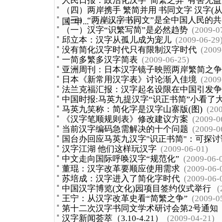
人民日报：政治化汉字“简繁之异”有害无益
（四）两岸携手 繁简并用 书同文字 汉字(
（三）“两岸汉字书同文”是全中国人民的
国“申...
(2009-07-01)
（一）汉字“识繁写简”是必然趋势
(2009-0
邱立本：汉字从孤儿成为宠儿
(2009-06-29
没有简化汉字时代只有限制汉字时代
(2009
一简多繁多汉字简表
(2009-06-25)
亚洲周刊：日本汉字镜子映照两岸繁简之争
日本《新常用汉字表》讨论渐入佳境
(2009
法兰克福汇报：汉字起名设限在中国引发争
中国时报:马英九提汉字“识正书简”小看了
马英九笑称：简化字是汉字山寨版(图)
(20
《汉字笔顺规则表》修改建议方案
(2009-0
当前汉字编码急需解决的十个问题
(2009-0
国台办回应马英九汉字"识正书简"：可探讨
汉字江湖 他们这样玩汉字
(2009-06-01)
中文走向国际呼唤汉字“规范化”
(2009-06-
董琨：汉字改革要顺应使用需求
(2009-06-
苏培成：汉字进入了简化字时代
(2009-06-
中国汉字博览(文化)园项目签约仪式举行
(
王宁：从汉字改革史看“简繁之争”
(2009-0
第十二次汉字书同文学术研讨会第2号通知
汉字新闻荟萃（3.10-4.21）
(2009-04-21)