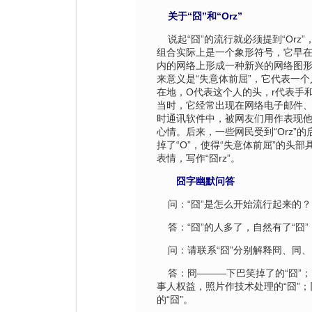
关于“囧”和“Orz”
说起“囧”的流行就必须提到“Orz
组合实际上是一个象形符号，它早在2
内的网络上形成一种新兴的网络图形文
来意义是“失意体前屈”，它代表一
在地，O代表这个人的头，r代表手
当时，它经常出现在网络电子邮件、
时通讯软件中，被网友们用作表现
心情。后来，一些网民受到“Orz”的
掉了“O”，使得“失意体前屈”的头
表情，写作“囧rz”。
囧字幽默问答
问：“囧”是怎么开始流行起来的？
答：“囧”的人多了，自然有了“囧”
问：请联系“囧”分别解释冏、同、
答：冏———下巴笑掉了的“囧”；
事人权益，照片作技术处理的“囧”
的“囧”。