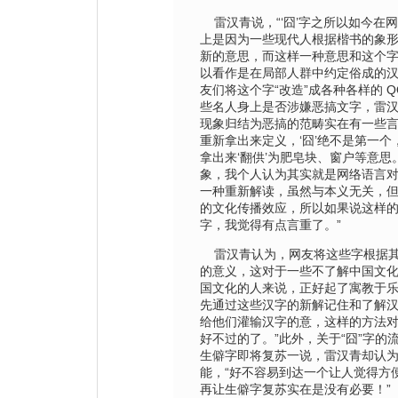
雷汉青说，“‘囧’字之所以如今在
上是因为一些现代人根据楷书的象
新的意思，而这样一种意思和这个
以看作是在局部人群中约定俗成的汉
友们将这个字“改造”成各种各样的 
些名人身上是否涉嫌恶搞文字，雷
现象归结为恶搞的范畴实在有一些言
重新拿出来定义，‘囧’绝不是第一个，
拿出来‘翻供’为肥皂块、窗户等意思
象，我个人认为其实就是网络语言
一种重新解读，虽然与本义无关，
的文化传播效应，所以如果说这样
字，我觉得有点言重了。”
雷汉青认为，网友将这些字根据其
的意义，这对于一些不了解中国文
国文化的人来说，正好起了寓教于乐
先通过这些汉字的新解记住和了解
给他们灌输汉字的意，这样的方法
好不过的了。”此外，关于“囧”字的
生僻字即将复苏一说，雷汉青却认
能，“好不容易到达一个让人觉得方
再让生僻字复苏实在是没有必要！”