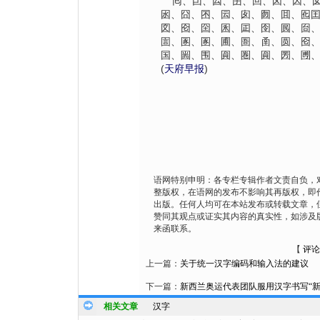
囘、囙、囜、囝、回、囟、因、囡
囦、囧、囨、囩、囱、囫、囬、囮
図、囵、囶、囷、囸、囹、囻、囼
圁、圂、圂、圃、圄、圅、圆、囵
国、圌、围、圎、圏、圎、圐、圑
(
天府早报
)
语网特别申明：各专栏专辑作者文责自负，
整版权，在语网的发布不影响其再版权，即
出版。任何人均可在本站发布或转载文章，
赞同其观点或证实其内容的真实性，如涉及
来函联系。
【
评论
上一篇：
关于统一汉字编码和输入法的建议
下一篇：
新西兰奥运代表团队服用汉字书写“新
相关文章
汉字