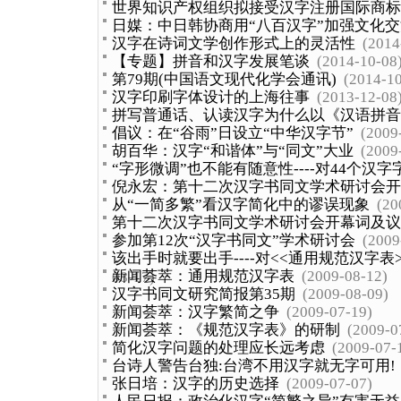
世界知识产权组织拟接受汉字注册国际商标
日媒：中日韩协商用“八百汉字”加强文化交
汉字在诗词文学创作形式上的灵活性
(2014
【专题】拼音和汉字发展笔谈
(2014-10-08
第79期(中国语文现代化学会通讯)
(2014-10
汉字印刷字体设计的上海往事
(2013-12-08
拼写普通话、认读汉字为什么以《汉语拼音
倡议：在“谷雨”日设立“中华汉字节”
(2009
胡百华：汉字“和谐体”与“同文”大业
(2009
“字形微调”也不能有随意性----对44个汉
倪永宏：第十二次汉字书同文学术研讨会开
从“一简多繁”看汉字简化中的谬误现象
(20
第十二次汉字书同文学术研讨会开幕词及议
参加第12次“汉字书同文”学术研讨会
(2009
该出手时就要出手----对<<通用规范汉字表
新闻荟萃：通用规范汉字表
(2009-08-12)
08-17)
汉字书同文研究简报第35期
(2009-08-09)
新闻荟萃：汉字繁简之争
(2009-07-19)
新闻荟萃：《规范汉字表》的研制
(2009-0
简化汉字问题的处理应长远考虑
(2009-07-
台诗人警告台独:台湾不用汉字就无字可用!
张日培：汉字的历史选择
(2009-07-07)