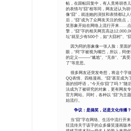
帖，在跟帖回复中，有人竟将胡杏
的表情与“囧”相等同，网友还认为
像“囧”，就连她的演技和表情都让人
后，“囧”成为了众网友关注的焦点，
笑形象开始在网络上流行开来……
擎，“囧”字的相关网页高达12,000,
坛”就至少有500个，如“大囧村”、“
因为冏的形象像一张人脸：里面的小
眼，“冏”字被视为嘴巴，所以，冏
的定义———“尴尬”、“无奈”、“真受
了”等意思。
很多网友还突发奇想，将这个字做
QQ表情、四格漫画。“囧”甚至成为
面的招呼语，“今天你‘囧’了吗？”
法成为了被研究的对象，更有网友专
官方网站。同时，各种以 “囧”为主
始流行。
争议：是搞笑，还是文化传播
当“囧”字在网络、生活中流行开来
狂流传关于该字的众多爆笑漫画版
接移花接木到一些名人的脸上来替