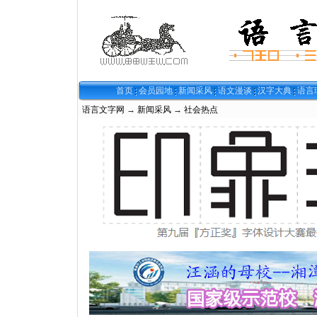
首页
会员园地
新闻采风
语文漫谈
汉字大典
语言
语言文字网
→
新闻采风
→
社会热点