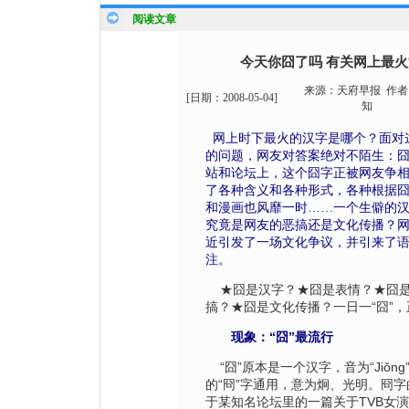
阅读文章
今天你囧了吗 有关网上最
来源：
天府早报
作者
[日期：
2008-05-04
]
知
网上时下最火的汉字是哪个？面对
的问题，网友对答案绝对不陌生：
站和论坛上，这个囧字正被网友争
了各种含义和各种形式，各种根据囧
和漫画也风靡一时……一个生僻的
究竟是网友的恶搞还是文化传播？
近引发了一场文化争议，并引来了
注。
★囧是汉字？★囧是表情？★囧是
搞？★囧是文化传播？一日一“囧”
现象：“囧”最流行
“囧”原本是一个汉字，音为“Jiǒn
的“冏”字通用，意为炯、光明。冏
于某知名论坛里的一篇关于TVB女