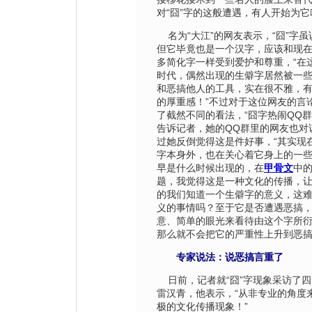
对“囧”字的这般遭遇，有人开始为
名为“大江”的网友表示，“囧”字
但它毕竟也是一个汉字，应该和现
多简化字一样受到爱护和尊重，“在
时代，偶然出现的生僻字居然被一
和恶搞他人的工具，实在很不雅，
的厚重感！”不过对于这位网友的言
了截然不同的看法，“囧字热闹QQ群
告诉记者，她的QQ群里的网友也对
过她反倒觉得这是件好事，“其实现
字本身外，也在关心着它身上的一
早是什么时候出现的，在
甲骨文
中
题，我觉得这是一种文化的传播，
的我们知道一个生僻字的意义，这
义的事情吗？至于它是否遭遇恶搞
意、简单的眼光来看待由这个字所
那么就不会把它的严重性上升到恶搞
专家说法：说恶搞言重了
日前，记者就“囧”字现象采访了四
雷汉青，他表示，“从非专业的角度
极的文化传播现象！”