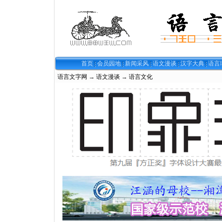
首页
会员园地
新闻采风
语文漫谈
汉字大典
语言
语言文字网
→
语文漫谈
→
语言文化