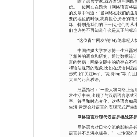
除了语言学家,就连普通的网民也
虑。一位网友在题为《网络语言将
的文章中写道：“当网络在我们的生
要的地位的时候,我真担心汉语的纯
坏。特别是我们的下一代,他们将从
们也许将不再知道什么是真正的标准
“这位青年网友的担心绝非杞人忧
中国传媒大学在读博士生汪磊对
了相关的调查和研究。通过数据统计
言的弊病：网络交际中的确存在不
和语法规范的现象,比如在汉语词后
形式,如“关注ing”、“期待ing”等
大量的污言秽语。
汪磊指出：“一些人将网络上运用
常生活中来,出现了与汉语语言形式
字、符号和时态变化。这些语言如
生活,肯定会对语言的表现形式产生影
网络语言对现代汉语是挑战还
网络语言对日常交流的影响是必然
语言并不是洪水猛兽。”一些专家的