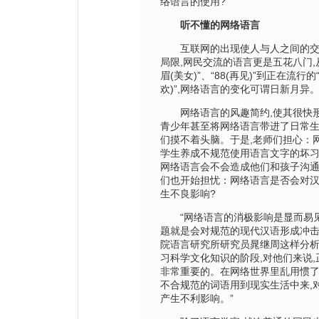
络语言的使用?
听不懂的网络语言
互联网的出现使人与人之间的交流
局限,网民交流的语言更是五花八门,
眉(美女)”、“88(再见)”到正在流行的“
欢)”,网络语言的变化可谓日新月异
网络语言的风趣简约,使其很快形
青少年甚至将网络语言带进了日常生
们摸不着头脑。于是,老师们担心：
学生养成不规范使用语言文字的坏习
网络语言会不会造成他们和孩子沟通
们也开始担忧：网络语言是否会对
生不良影响?
“网络语言的消极影响是显而易见
题就是会对规范的现代汉语形成冲击
院语言研究所研究员晁继周这样分析
习科学文化知识的阶段,对他们来说
非常重要的。在网络世界里乱用惯了
不合规范的词语用到现实生活中来,
产生不利影响。”