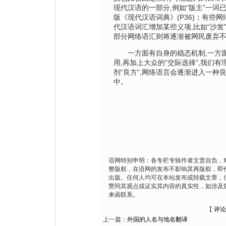
现代汉语的一部分,例如“版主”一词
版《现代汉语词典》(P36)；有些
代汉语词汇增加某些义项,比如“沙发”
部分网络语汇则将逐渐被网民废弃
一方面有自身的稳态机制,一方面
用,再加上大众的“交际选择”,我们有
剂“良方”,网络语言会逐渐进入一种
中。
语网特别申明：各专栏专辑作者文责自负，
整版权，在语网的发布不影响其再版权，即
出版。任何人均可在本站发布或转载文章，
赞同其观点或证实其内容的真实性，如涉及
来函联系。
【
评论
上一篇：
外国的人名与地名翻译