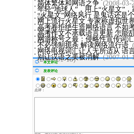
简体繁体和网语之争
(2008-03-
08)
年轻“地球人”，用上“火星文”
“火星文”网络风行 是鬼话还是
08-26)
网上流行火星文 专家称虚拟世
高考卷拒绝生造网络语言 不如
08-26)
高考作文不承载语言更新 怎能
03-01)
网游称号之最：侵略性宣传词汇
03-01)
不必强制扼杀 解读网络流行语
网络电视词汇让人无所适从 语
别让汉语之美被消解
(2007-01-
(2007-01-15)
本文评论
发表评论
点评：