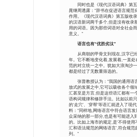
同时也是《现代汉语词典》第五
晁继周透露：“辞书在促进语言规范
作用。《现代汉语词典》第五版收
的汉语新词两千多个,但是没有收录
用的词语。因为那些词语对全社会
意义。”
语言也有“优胜劣汰”
从商朝的甲骨文到现在,汉字已经
年。它不断地变化着,发展着,一直
范的对立统一之中。犹如大浪淘沙一
都是经过了无数重筛选的。
张普教授认为：“我国的通用语言
放式的发展之中,它可以吸收各个领
汇甚至是方言,但是这些语汇都有一
语构词规律和修辞手法。比如以前
的‘走穴’、‘穿帮’等语汇就进入了现
料：“同样地,网络语言中符合语言发
众采纳的那一部分,也是有可能进入
的。比如上海市的规定,是‘不得使
汇和语法规范的网络语言’,符合规
列。”