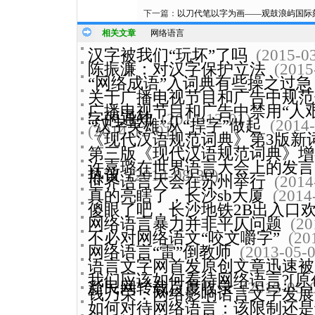
下一篇：
以刀代笔以字为画——观鼓浪屿国际
相关文章
网络语言
汉字被我们“玩坏”了吗
(2015-0
陈振濂：对汉字保护立法
(2015
“网络成语”入词典有些操之过急
关于广播电视节目和广告中规范
广播电视节目和广告中禁用“人
字的通知
(2014-12-01)
“汉字英雄”从“捍字”做起
(2014-
(2014-12-01)
《现代汉语规范词典》第3版新
第三版《现代汉语规范词典》增补
许嘉璐在世界语言大会上的发言
热议
(2014-08-30)
世界语言大会在苏州举行
(2014
真的亮瞎了，长沙sb大厦
(2014
傻眼了吧，长沙地铁2B出入口
网络语言暴力并非平仄问题
(20
不必对网络语文“咬文嚼字”
(20
网络语言“雷”倒教师
(2013-05-0
语言文字网首发原创文章迅速被
我们应该如何看待网络语言?[原
新民网转载百度收录
(2013-05-
钱乃荣：网络影响语言文字发展
如何对待网络语言：该限制还是