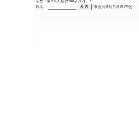
字数（限500字,建议200字以内）：
姓名：
(限会员登陆后发表评论)