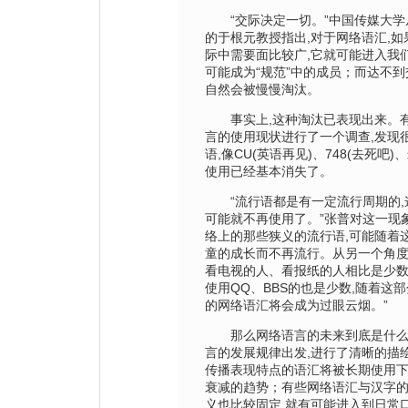
“交际决定一切。”中国传媒大学
的于根元教授指出,对于网络语汇,
际中需要面比较广,它就可能进入我
可能成为“规范”中的成员；而达不
自然会被慢慢淘汰。
事实上,这种淘汰已表现出来。有
言的使用现状进行了一个调查,发现
语,像CU(英语再见)、748(去死吧)
使用已经基本消失了。
“流行语都是有一定流行周期的,
可能就不再使用了。”张普对这一现象
络上的那些狭义的流行语,可能随着
童的成长而不再流行。从另一个角度
看电视的人、看报纸的人相比是少数
使用QQ、BBS的也是少数,随着这
的网络语汇将会成为过眼云烟。”
那么网络语言的未来到底是什么
言的发展规律出发,进行了清晰的描
传播表现特点的语汇将被长期使用下
衰减的趋势；有些网络语汇与汉字的
义也比较固定,就有可能进入到日常