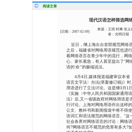
阅读文章
现代汉语怎样筛选网
来源：
王琪 时爽 张义
[日期：
2007-02-09
]
者：
光明日报
近日，继上海出台首部规范网络语
之后，福建省对网络用语规范也进
着网络语言在青少年中的流行，网
心、家长着急，有人甚至提出了“网络
语的‘命’”的极端说法。
4月4日,媒体报道福建审议本省
语言文字法〉办法(草案修订稿)》时
用语进行了立法讨论。这是继3月1
《实施〈中华人民共和国国家通用
法》后,又一省级政府对网络用语是
行讨论。上海对网络用语作出这样的
公文、教科书和新闻报道中将不得
语词汇和语法规范的网络语言。”这
社会各界对网络语言的讨论：网络
何?网络语言不规范的危害有多大?