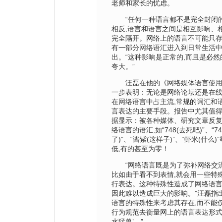
老师和家长的忧虑。
“任何一种语言都不是完全封闭的
相反,语言和语言之间是相互影响、
完全隔开。网络上的语言不可能只存
有一部分网络语汇进入到日常生活中
出。“这种影响是正常的,而且是必然
夸大。”
汪磊在他的《网络媒体语言使用
一步表明：无论是网络论坛还是在线
在网络语言中占主流,常规的词汇和
言表达的主要手段。报告中尤其值得
据显示：被各种媒体、研究文章反复
络语言的语汇,如“748(去死吧)”、“7
了)”、“酱紫(这样子)”、“虾米(什么
低,有的甚至为零！
“网络语言既是为了弥补网络交流
比如由于看不到表情,就会用一些特
行表达。这种特殊性造成了网络语言
因此难以造成巨大的影响。”汪磊指
语言的特殊性来考虑其存在,而不能
行为规范去衡量网上的语言表达形式
水猛兽’。”