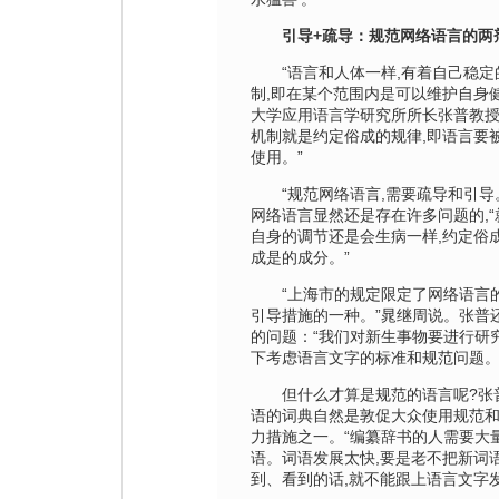
引导+疏导：规范网络语言的两
“语言和人体一样,有着自己稳定
制,即在某个范围内是可以维护自身
大学应用语言学研究所所长张普教授
机制就是约定俗成的规律,即语言要
使用。”
“规范网络语言,需要疏导和引导。
网络语言显然还是存在许多问题的,
自身的调节还是会生病一样,约定俗
成是的成分。”
“上海市的规定限定了网络语言的
引导措施的一种。”晁继周说。张普
的问题：“我们对新生事物要进行研
下考虑语言文字的标准和规范问题。
但什么才算是规范的语言呢?张普
语的词典自然是敦促大众使用规范
力措施之一。“编纂辞书的人需要大
语。词语发展太快,要是老不把新词
到、看到的话,就不能跟上语言文字