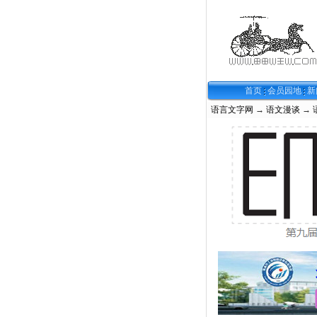
首页
会员园地
新
语言文字网
→
语文漫谈
→