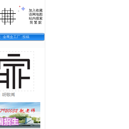
加入收藏
语网地图
站内搜索
简
繁
默
校
金鹰盒工厂
投稿