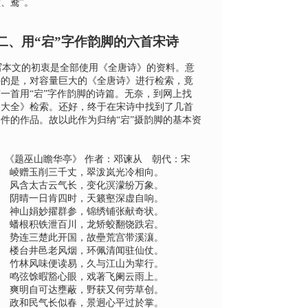
堂、鸯
”。
二、用“宕”字作韵脚的六首宋诗
写本文的初衷是全部使用《全唐诗》的资料。意
外的是，对容量巨大的《全唐诗》进行检索，竟
一首用“宕”字作韵脚的诗篇。无奈，到网上找
词大全》检索。还好，终于在宋诗中找到了几首
件的作品。故以此作为归纳“宕”摄韵脚的基本资
、《题巫山瞻华亭》 作者：邓谏从 朝代：宋
崚赠玉削三千丈，翠泼岚光冷相向。
风含太古云气长，变化溟濛纷万象。
阴晴一日肯四时，天籁壑深虚自响。
神山娟妙擢群参，锦绣铺张献奇状。
蟠根积铁泄百川，龙矫蛟翻饶跌宕。
势连三楚此开国，故壘荒宫带溪瀼。
楼台井邑老风烟，环佩清闻驻仙仗。
竹林风味便读易，久与江山为辈行。
鸣弦馀暇豁心眼，戏著飞阑云雨上。
爽明自可达壅蔽，野获又何劳草创。
政和民气长似春，景迥心平过於掌。