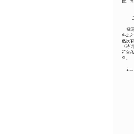
筐、
撰
料之
然没有
《诗
符合条
料。
2.1