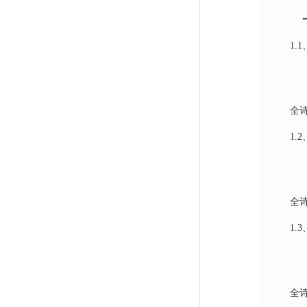
1.1
全
1.2
全
1.3
全