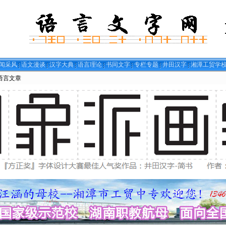
闻采风
语文漫谈
汉字大典
语言理论
书同文字
专栏专题
井田汉字
湘潭工贸学
语言文章