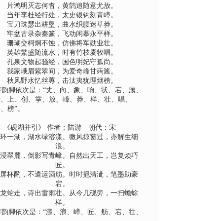
片鸿明灭志何杳，黄鹄追随意尤放。
当年李杜经行处，太史银钩刻青嶂。
宝刀珠瑟出耕垦，曲水织腰迷草莽。
牢盆古录杂秦篆，飞动闲摹永平样。
珊瑚交柯炯不蚀，仿佛将军勋业壮。
英雄繁盛随流水，时有竹枝赓牧唱。
孔泉文物起骚经，国色明妃守孤尚。
我家峨眉紫翠间，为爱奇峰甘蒟酱。
秋风野水忆丝蓴，击汰夷犹理烟榜。
诗韵脚依次是：“丈、向、象、响、状、宕、瀼、
行、上、创、掌、放、嶂、莽、样、壮、唱、
、榜”。
、《砚湖并引》 作者：陆游 朝代：宋
环一湖，湖水绿溶漾。微风掠窗过，亦解生细
浪。
浸翠麓，倒影写青嶂。自然出天工，岂复烦巧
匠。
屏杯酌，不遣运酒舫。时时挹清泚，笔墨助豪
宕。
龙蛇走，诗出雷雨壮。从今几砚旁，一扫蟾蜍
样。
诗韵脚依次是：“漾、浪、嶂、匠、舫、宕、壮、