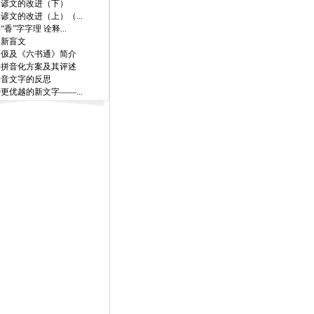
国谚文的改进（下）
谚文的改进（上）（...
“香”字字理 诠释...
文新盲文
齐伋及《六书通》简介
字拼音化方案及其评述
表音文字的反思
更优越的新文字——...