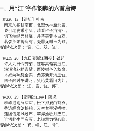
一、用“江”字作韵脚的六首唐诗
、
卷
226_12
【进艇】杜甫
南京久客耕南亩，北望伤神坐北窗。
昼引老妻乘小艇，晴看稚子浴清江。
俱飞蛱蝶元相逐，并蒂芙蓉本自双。
茗饮蔗浆携所有，瓷罂无谢玉为缸。
诗韵脚依次是：“
窗、江、双、缸
”。
、
卷
239_20
【九日宴浙江西亭】钱起
诗人九日怜芳菊，筵客高斋宴浙江。
渔浦浪花摇素壁，西陵树色入秋窗。
木奴向熟悬金实，桑落新开泻玉缸。
四子醉时争讲习，笑论黄霸旧为邦。
诗韵脚依次是：“
江、窗、缸、邦
”。
、
卷
266_29
【宿湖边山寺】顾况
群峰过雨涧淙淙，松下扉扃白鹤双。
香透经窗笼桧柏，云生梵宇湿幡幢。
蒲团僧定风过席，苇岸渔歌月堕江。
谁悟此生同寂灭，老禅慧力得心降。
诗韵脚依次是：“
双、幢、江、降
”。