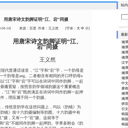
站内
用唐宋诗文韵脚证明“江、宕”同摄
3-04-14
]
来源：
百度
作者：
王义然
[字体：
大
中
小
]
最新
用唐宋诗文韵脚证明“江、
·
湘潭
宕”同摄
·
湘潭
·
湘潭
·
湘潭
王义然
·
汉
·
湘潭
代普通话读音，“江”字和“宕”字，一个韵母是
·
湘潭
一个韵母是
ang
。二者都含有相同的开口呼韵母
a
·
湘潭
所以
“江”字和“宕”字可以在诗词中同作韵脚，一起
·
中文
。毋庸置疑，按照音韵学领域韵摄这个重要概念
·
麦收
，“江”和“宕”既然满足在诗词中同作韵脚一起押
·
湘潭
条件，理应属于同一个韵摄。
·
湘潭
·
拼
，传统音韵学在这些问题上，均以《韵镜》为
·
日文
《韵镜》按十六韵摄编制等韵图。十六韵摄中有
·
韩
江”摄，又有一个“宕”摄。这就等于
·
韩
”和“宕”不能同作韵脚一起押韵。学界多附会《韵
·
韩