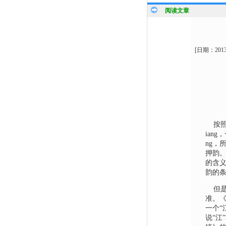
阅读文章
[日期：
201
按照现
iang
，
ng
，
押韵
的含义
韵的
但是
准。
一个“
说“江