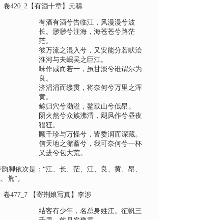
、
卷
420_2
【有酒十章】元稹
有酒有酒兮告临江，风漫漫兮波
长。渺渺兮注海，海苍苍兮路茫
茫。
彼万流之混入兮，又安能分若畎浍
淮河与夫岷吴之巨江。
味作咸而若一，虽甘淡兮谁谓尔为
良。
济涓涓而缕贯，将奈何兮万里之浑
黄。
鲸归穴兮渤溢，鳌载山兮低昂。
阴火然兮众族沸渭，飓风作兮昼夜
猖狂。
顾千珍与万怪兮，皆委润而深藏。
信天地之潴蓄兮，我可奈何兮一杯
又进兮包大荒。
诗韵脚依次是：“
江、长、茫、江、良、黄、昂、
藏、荒
”。
、
卷
477_7
【寄荆娘写真】李涉
结客有少年，名总身姓江。征帆三