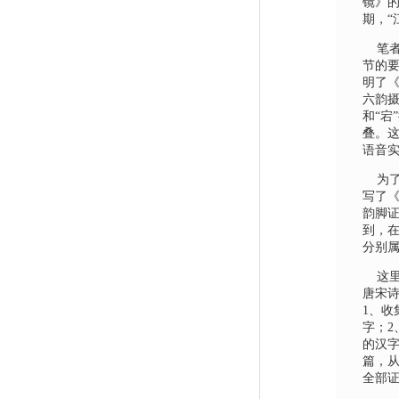
镜》
期，“
笔
节的
明了
六韵摄
和“宕
叠。
语音
为了
写了《
韵脚证
到，在
分别
这里
唐宋诗
1
、收
字；
2
的汉
篇，从
全部