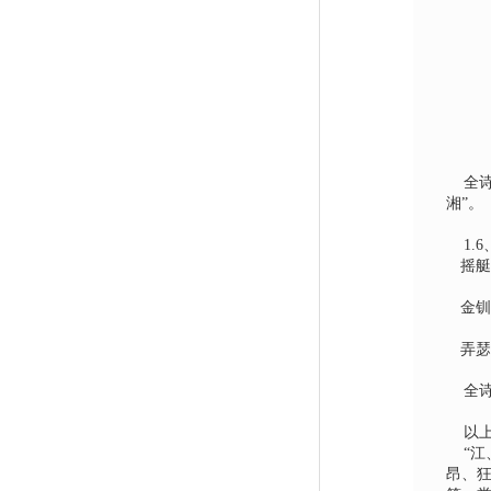
全
湘”。
1.6
摇艇
金钏
弄瑟
全
以
“
江
昂、