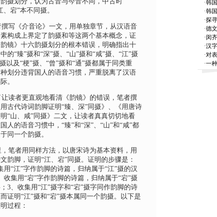
的韵摄划分，认为古音与今音不同，中古时
·
韩
江、宕”本不同摄。
·
韩国
·
探寻
者撰写《介音论》一文，用单独章节，从汉语音
·
德
要素构成上界定了韵摄和等这两个基本概念，证
·
闵
《韵镜》十六韵摄划分的根本错误，明确指出十
·
汉
中的“臻”摄和“深”摄、“山”摄和“咸”摄、“江”摄
·
对
”摄以及“梗”摄、“曾”摄和“通”摄都属于同类重
·
一种
这种划分违背国人的语音习惯，严重脱离了汉语
实际。
让读者更直观地看清《韵镜》的错误，笔者撰
用古代诗词韵脚证明“臻、深”同摄》、《用唐诗
明“山、咸”同摄》二文，让读者真真切切地看
国人的语音习惯中，“臻”和“深”、“山”和“咸”都
属于同一个韵摄。
，笔者用同样方法，以唐宋诗为基本资料，用
文韵脚，证明“江、宕”同摄。证明的步骤是
：
集用“江”字作韵脚的诗篇，归纳属于“江”摄的汉
、收集用“宕”字作韵脚的诗篇，归纳属于“宕”摄
字；
3
、收集
用“江”摄字和“宕”摄字同作韵脚的诗
而证明“江”摄和“宕”摄本属同一个韵摄。以下是
证明过程：