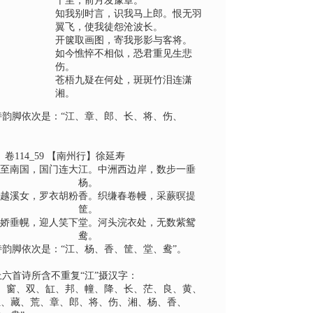
千里，前月发豫章。
知我别时言，识我马上郎。恨无羽
翼飞，使我徒怨沧波长。
开箧取画图，寄我形影与客将。
如今憔悴不相似，恐君重见生悲
伤。
苍梧九疑在何处，斑斑竹泪连潇
湘。
诗韵脚依次是：“江、章、郎、长、将、伤、
、
卷
114_59
【南州行】徐
延寿
至南国，国门连大江。中洲西边岸，数步一垂
杨。
越溪女，罗衣胡粉香。织缣春卷幔，采蕨暝提
筐。
娇垂幌，迎人笑下堂。河头浣衣处，无数紫鸳
鸯。
诗韵脚依次是：“
江、杨、香、筐、堂、鸯
”。
上六首诗所含不重复“江”摄汉字：
、窗、双、缸、邦、幢、降、长、茫、良、黄、
狂、藏、荒、章、郎、将、伤、湘、杨、香、