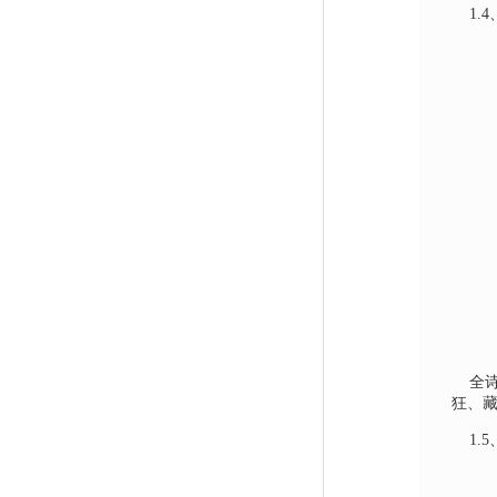
1.4
全
狂、
1.5