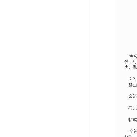
全
仗、
尚、酱
2.2
群山
余流
病夫
帖成
全