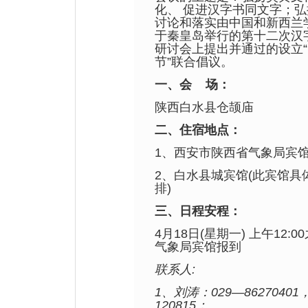
化、 促进汉字书同文字；
讨论和落实由中国和新西兰学
于秦皇岛举行的第十二次汉
研讨会上提出并通过的设立
节”联合倡议。
一、会
场：
陕西白水县仓颉庙
二、住宿地点：
1、西安市陕西省气象局宾
2、
白水县城宾馆(此宾馆具
排)
三、日程安程：
4月18日(星期一) 上午12:
气象局宾馆
报到
联系人:
1、刘涛：029—86270401
120815；