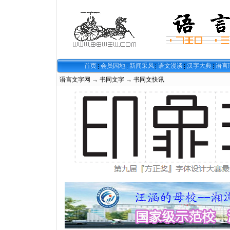
首页
会员园地
新闻采风
语文漫谈
汉字大典
语言
语言文字网
→
书同文字
→
书同文快讯