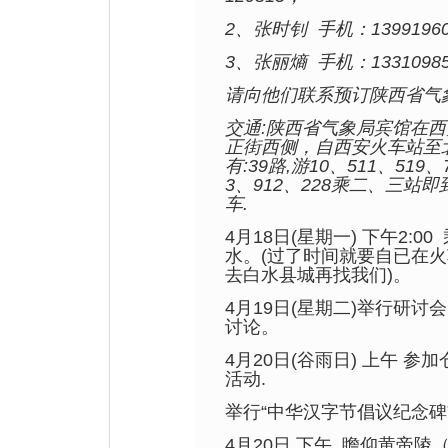
2、张时钊
手机：13991960
3、
张丽熵
手机：13310985
请向他们联系预订
陕西省气
交通:陕西省气象局宾馆在
正街西侧，自西安火车站至
有:
39
路,游10、511、519、
3、912、228乘二、三站
车
.
4月18日
(
星期一) 下午2:00
水。(过了时间就要自已在
去白水县城再找我们
)。
4月19日
(星期二)举行研讨会
讨论。
4月20日
(谷雨日) 上午 参
活动.
举行“中华汉字节倡议纪念碑
4月20日
下午
瞻仰黄帝陵