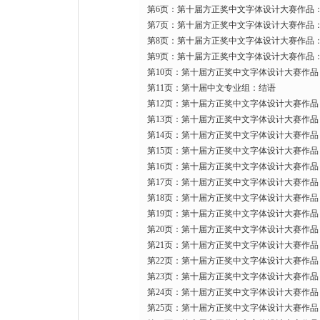
第6页：第十届方正奖中文字体设计大赛作品
第7页：第十届方正奖中文字体设计大赛作品
第8页：第十届方正奖中文字体设计大赛作品
第9页：第十届方正奖中文字体设计大赛作品
第10页：第十届方正奖中文字体设计大赛作
第11页：第十届中文专业组：结语
第12页：第十届方正奖中文字体设计大赛作
第13页：第十届方正奖中文字体设计大赛作
第14页：第十届方正奖中文字体设计大赛作品
第15页：第十届方正奖中文字体设计大赛作品
第16页：第十届方正奖中文字体设计大赛作品
第17页：第十届方正奖中文字体设计大赛作
第18页：第十届方正奖中文字体设计大赛作品
第19页：第十届方正奖中文字体设计大赛作品
第20页：第十届方正奖中文字体设计大赛作品
第21页：第十届方正奖中文字体设计大赛作
第22页：第十届方正奖中文字体设计大赛作品
第23页：第十届方正奖中文字体设计大赛作品
第24页：第十届方正奖中文字体设计大赛作品
第25页：第十届方正奖中文字体设计大赛作