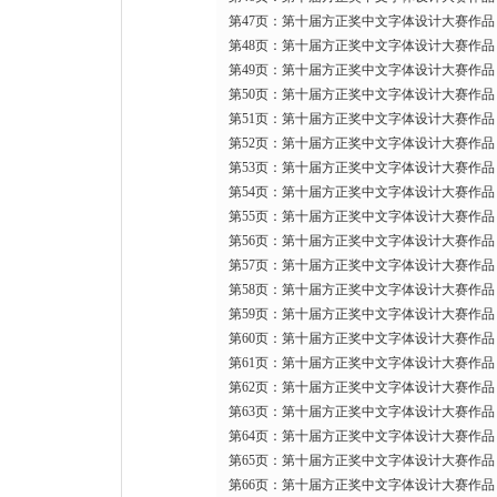
第47页：第十届方正奖中文字体设计大赛作
第48页：第十届方正奖中文字体设计大赛作品
第49页：第十届方正奖中文字体设计大赛作
第50页：第十届方正奖中文字体设计大赛作品
第51页：第十届方正奖中文字体设计大赛作品
第52页：第十届方正奖中文字体设计大赛作品
第53页：第十届方正奖中文字体设计大赛作品
第54页：第十届方正奖中文字体设计大赛作品
第55页：第十届方正奖中文字体设计大赛作
第56页：第十届方正奖中文字体设计大赛作品
第57页：第十届方正奖中文字体设计大赛作品
第58页：第十届方正奖中文字体设计大赛作品
第59页：第十届方正奖中文字体设计大赛作品
第60页：第十届方正奖中文字体设计大赛作
第61页：第十届方正奖中文字体设计大赛作品
第62页：第十届方正奖中文字体设计大赛作品
第63页：第十届方正奖中文字体设计大赛作
第64页：第十届方正奖中文字体设计大赛作
第65页：第十届方正奖中文字体设计大赛作品
第66页：第十届方正奖中文字体设计大赛作