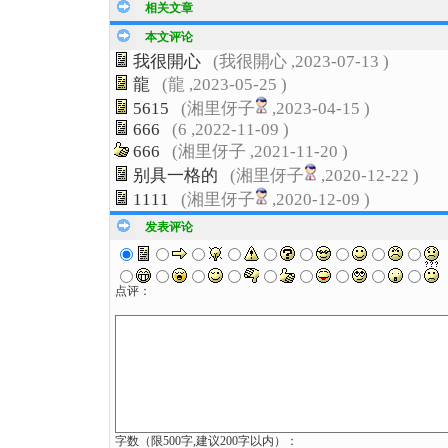
相关文章
本文评论
我很開心
(我很開心 ,2023-07-13 )
龍
(龍 ,2023-05-25 )
5615
(湘里伢子
,2023-04-15 )
666
(6 ,2022-11-09 )
666
(湘里伢子 ,2021-11-20 )
别具一格的
(湘里伢子
,2020-12-22 )
1111
(湘里伢子
,2020-12-09 )
发表评论
点评：
字数（限500字,建议200字以内）：