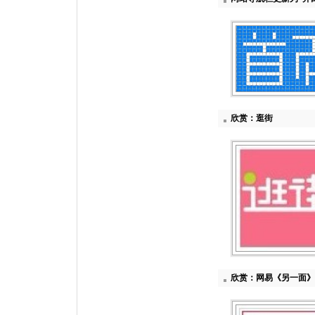
欣赏：逛街
欣赏：网易《另一面》