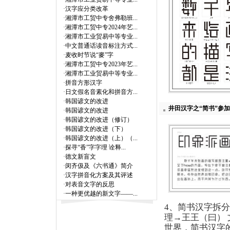
·
汉字应分类改革
·
湘潭市工贸中专舍弗勒班...
·
湘潭市工贸中专2024年艺...
·
湘潭市工业贸易中等专业...
·
中文普通话读音标注方式...
·
麦收时节说“麥”字
·
湘潭市工贸中专2023年艺...
·
湘潭市工业贸易中等专业...
·
拼音方形汉字
·
日文假名音素化和拼音方...
·
韩国谚文的改进
井田汉字之“简书”参
·
韩国谚文的改进
·
韩国谚文的改进（修订）
·
韩国谚文的改进（下）
·
韩国谚文的改进（上）（...
·
探寻“香”字字理 诠释...
·
德文新盲文
·
闵齐伋及《六书通》简介
·
汉字拼音化方案及其评述
·
对表音文字的反思
·
一种更优越的新文字——...
4、简书汉字拆
理→王王（曰）
世界，简书汉字的