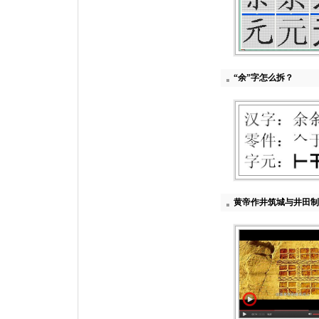
“余”字怎么拆？
黄帝作井筑城与井田制