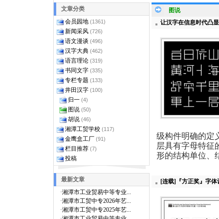
文章分类
图说
会员园地
(1361)
让汉字在信息时代凸显符
新闻采风
(726)
语文漫谈
(496)
汉字大典
(462)
语言理论
(319)
书同文字
(335)
专栏专题
(133)
井田汉字
(100)
归一
(4)
图说
(50)
胡说
(46)
湘潭工贸学校
(117)
级构件明确的定
金鹰盒工厂
(91)
层具有字母特征
栏目推荐
(7)
形的结构单位、
投稿
最新文章
[连载]『方正奖』字
·
湘潭市工业贸易中等专业...
·
湘潭市工贸中专2026年艺...
·
湘潭市工贸中专2025年艺...
·
湘潭市工业贸易中等专业...