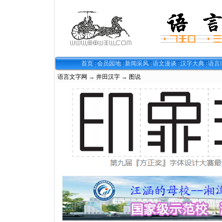
首页
会员园地
新闻采风
语文漫谈
汉字大典
语言
语言文字网
→
井田汉字
→
图说