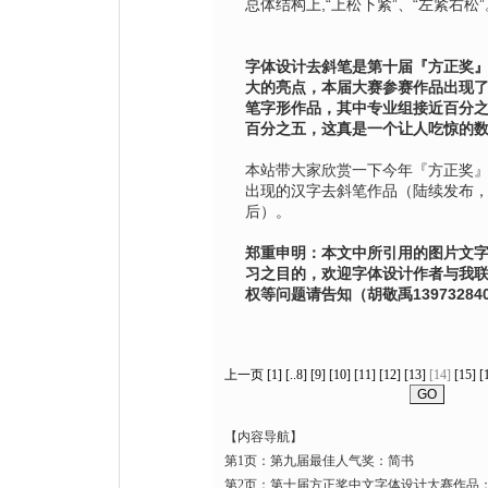
总体结构上,“上松下紧”、“左紧右松”
字体设计去斜笔是第十届『方正奖
大的亮点，本届大赛参赛作品出现
笔字形作品，其中专业组接近百分
百分之五，这真是一个让人吃惊的
本站带大家欣赏一下今年『方正奖
出现的汉字去斜笔作品（陆续发布
后）。
郑重申明：本文中所引用的图片文
习之目的，欢迎字体设计作者与我
权等问题请告知（胡敬禹13973284
上一页
[1]
[..8]
[9]
[10]
[11]
[12]
[13]
[14]
[15]
[
【内容导航】
第1页：第九届最佳人气奖：简书
第2页：第十届方正奖中文字体设计大赛作品