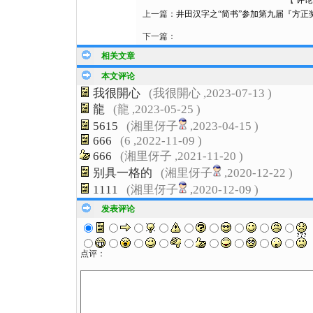
【
评论
上一篇：
井田汉字之“简书”参加第九届『方正
下一篇：
相关文章
本文评论
我很開心
(我很開心 ,2023-07-13 )
龍
(龍 ,2023-05-25 )
5615
(湘里伢子
,2023-04-15 )
666
(6 ,2022-11-09 )
666
(湘里伢子 ,2021-11-20 )
别具一格的
(湘里伢子
,2020-12-22 )
1111
(湘里伢子
,2020-12-09 )
发表评论
点评：