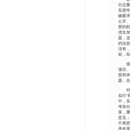
分总
实质
确要
公开
督的
优生
题，
的信
没有
前，
值得
项目
督和
题，在
对此
实行“
中，实
考加
策，
意见
不再
考改