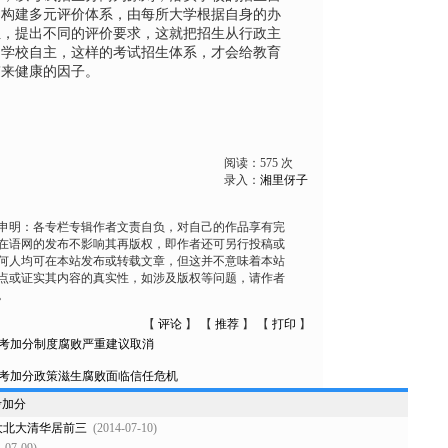
，构建多元评价体系，由每所大学根据自身的办
位，提出不同的评价要求，这就把招生从行政主
为学校自主，这样的考试招生体系，才会给教育
带来健康的因子。
阅读：
575
次
录入：
湘里伢子
申明：各专栏专辑作者文责自负，对自己的作品享有完
在语网的发布不影响其再版权，即作者还可另行投稿或
何人均可在本站发布或转载文章，但这并不意味着本站
点或证实其内容的真实性，如涉及版权等问题，请作者
。
【
评论
】 【
推荐
】 【
打印
】
考加分制度腐败严重建议取消
考加分政策滋生腐败面临信任危机
考加分
大北大清华居前三
(2014-07-10)