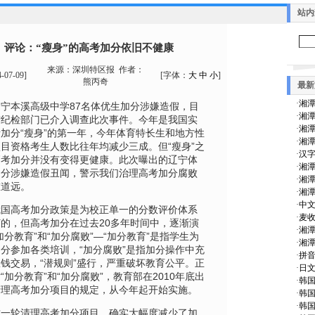
站内
评论：“瘦身”的高考加分依旧不健康
来源：
深圳特区报
作者：
4-07-09
]
[字体：
大
中
小
]
熊丙奇
最新
·
湘潭
本溪高级中学87名体优生加分涉嫌造假，目
·
湘潭
宁纪检部门已介入调查此次事件。今年是我国实
·
湘潭
加分“瘦身”的第一年，今年体育特长生和地方性
·
湘潭
目资格考生人数比往年均减少三成。但“瘦身”之
·
汉
高考加分并没有变得更健康。此次曝出的辽宁体
·
湘潭
加分涉嫌造假丑闻，警示我们治理高考加分腐败
·
湘潭
重道远。
·
湘潭
·
中文
高考加分政策是为校正单一的分数评价体系
·
麦收
的，但高考加分在过去20多年时间中，逐渐演
·
湘潭
加分教育”和“加分腐败”—“加分教育”是指学生为
·
湘潭
分参加各类培训，“加分腐败”是指加分操作中充
·
拼
钱交易，“潜规则”盛行，严重破坏教育公平。正
·
日文
“加分教育”和“加分腐败”，教育部在2010年底出
·
韩
清理高考加分项目的规定，从今年起开始实施。
·
韩
·
韩
轮清理高考加分项目，确实大幅度减少了加