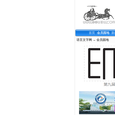
首页
会员园地
新
语言文字网
→
会员园地