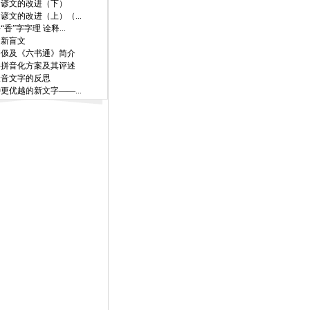
国谚文的改进（下）
谚文的改进（上）（...
“香”字字理 诠释...
文新盲文
齐伋及《六书通》简介
字拼音化方案及其评述
表音文字的反思
更优越的新文字——...