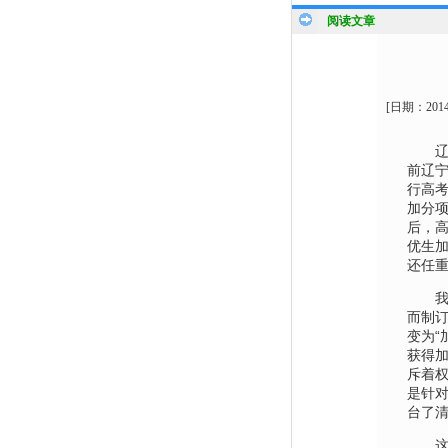
阅读文章
[日期：
201
辽宁
前辽
行高考
加分项
后，
优生
还任
我国
而制订
变为“
获得加
斥着权
是针对
台了
这一