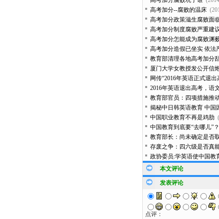
高考加分腐败坑了谁
(2014
高考加分--腐败的温床
(20
高考加分政策滋生腐败面
高考加分制度腐败严重建
高考加分怎能成为腐败渊
高考加分造假已坐实 依法
教育部清理各地高考加分乱
厦门大学女教授发公开信
网传“2016年英语正式退
2016年英语退出高考，语文
教育部官员：四项措施推
揭秘中日韩英语教育 中国
中国职业教育不再是鸡肋
中国教育到底要“去哪儿”
教育部长：尚未确定是否
存废之争：四六级是否真
政协委员:学英语使中国教
本文评论
发表评论
点评：