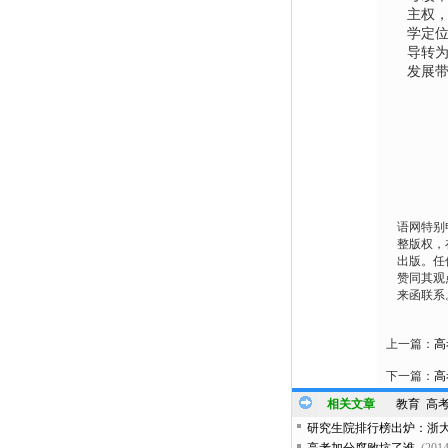
主权
学定
导转
发展
语网特别
整版权，
出版。任
赞同其观
来函联系
上一篇：
高
下一篇：
高
相关文章
教育
高
研究生院排行榜出炉：浙