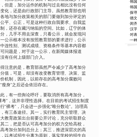
·
韩
量，但是，加分运作的机制与过去相比没有任何
·
韩国
性变化，还是由行政部门主导。虽然教育部也明
·
探寻
求各地与加分政策相关的部门要做到加分评定的
·
德
、公平、公正，可是这种行政自我要求、自我监
·
闵
机制，还存在藏污纳垢的空间。比如，辽宁的体
·
汉
加分，几乎不用去深查，只看公示，就会发现问
·
对
这一公示根本没有按照教育部的要求进行，公示
·
一种
息中连性别、测试成绩、资格条件等基本内容都
，可问题是，对于这一公示，在新闻媒体报道
却没有任何上级部门介入。
注意的是，教育部虽然严令减少了高考加分
、分值，可是，却没有改变教育管理、决策、监
评价机制，因此，以前存在的高考加分腐败问
“瘦身”之后还会依旧存在。
，有一些舆论呼吁，要取消所有高考加分，
裸考”，这并非理性选择。在目前的考试招生制度
行“裸考”，只会进一步强化“唯分数论”。治理高
分，有三条途径。其一，实行教育民主管理、决
重大教育政策出台前要公开讨论，充分听取群众
；其二，把是否认可高考加分的权力交给高校，
把高考加分加到总分上；其三，推进深层次的高
革，以考试招生分离为原则，落实学校的招生自