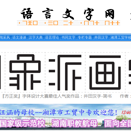
闻采风
语文漫谈
汉字大典
语言理论
书同文字
专栏专题
井田汉字
湘潭工贸学