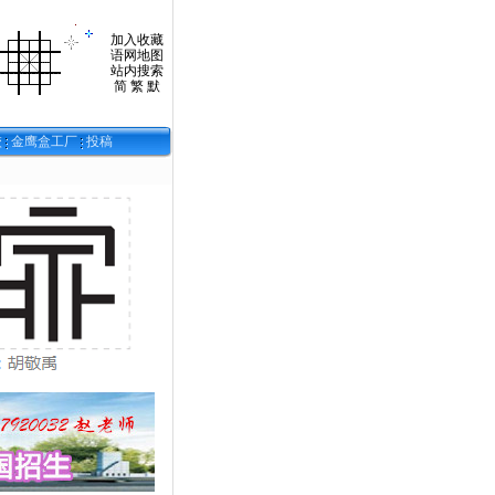
加入收藏
语网地图
站内搜索
简
繁
默
校
金鹰盒工厂
投稿