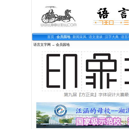
首页
会员园地
新闻采风
语文漫谈
汉字大典
语言
语言文字网
→
会员园地