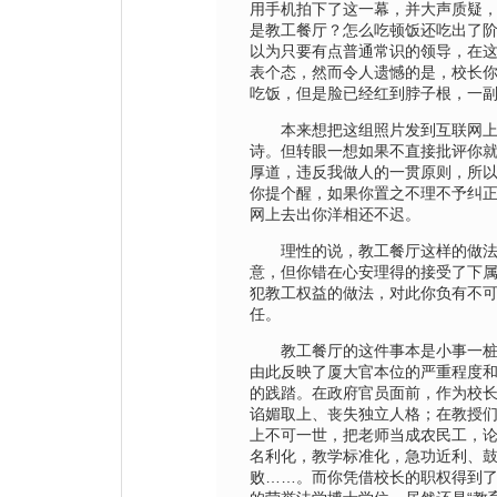
用手机拍下了这一幕，并大声质疑
是教工餐厅？怎么吃顿饭还吃出了
以为只要有点普通常识的领导，在
表个态，然而令人遗憾的是，校长
吃饭，但是脸已经红到脖子根，一
本来想把这组照片发到互联网
诗。但转眼一想如果不直接批评你
厚道，违反我做人的一贯原则，所
你提个醒，如果你置之不理不予纠
网上去出你洋相还不迟。
理性的说，教工餐厅这样的做
意，但你错在心安理得的接受了下
犯教工权益的做法，对此你负有不
任。
教工餐厅的这件事本是小事一
由此反映了厦大官本位的严重程度
的践踏。在政府官员面前，作为校
谄媚取上、丧失独立人格；在教授
上不可一世，把老师当成农民工，
名利化，教学标准化，急功近利、
败……。而你凭借校长的职权得到