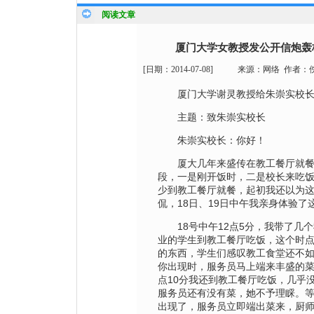
阅读文章
厦门大学女教授发公开信炮轰
[日期：
2014-07-08
]
来源：
网络
作者：
厦门大学谢灵教授给朱崇实校
主题：致朱崇实校长
朱崇实校长：你好！
厦大几年来盛传在教工餐厅就
段，一是刚开饭时，二是校长来吃
少到教工餐厅就餐，起初我还以为
侃，18日、19日中午我亲身体验了
18号中午12点5分，我带了几
业的学生到教工餐厅吃饭，这个时
的东西，学生们感叹教工食堂还不
你出现时，服务员马上端来丰盛的菜肴
点10分我还到教工餐厅吃饭，几乎
服务员还有没有菜，她不予理睬。等到
出现了，服务员立即端出菜来，厨