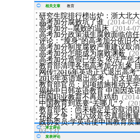
相关文章
教育
研究生院排行榜出炉：浙大北大
高考加分腐败坑了谁
(2014-07-
10)
高考加分--腐败的温床
(2014-07
高考加分政策滋生腐败面临信任
评论：“瘦身”的高考加分依旧不
高考加分制度腐败严重建议取消
高考加分怎能成为腐败渊薮
(20
高考加分造假已坐实 依法严惩
教育部清理各地高考加分乱象 目
网传“2016年英语正式退出高考
(2014-07-08)
2016年英语退出高考，语文提高
09)
教育部官员：四项措施推动大学
揭秘中日韩英语教育 中国因英
20)
中国职业教育不再是鸡肋
(2014
(2014-04-09)
中国教育到底要“去哪儿”？
(20
教育部长：尚未确定是否取消四
存废之争：四六级是否真能衡量
13)
政协委员:学英语使中国教育质
13)
本文评论
03-13)
发表评论