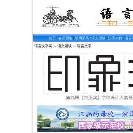
首页
会员园地
新闻采风
语文漫谈
汉字大典
语言
语言文字网
→
语文漫谈
→
语言文字