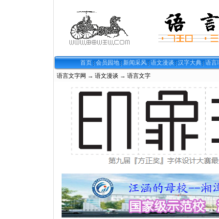
首页
会员园地
新闻采风
语文漫谈
汉字大典
语言
语言文字网
→
语文漫谈
→
语言文字