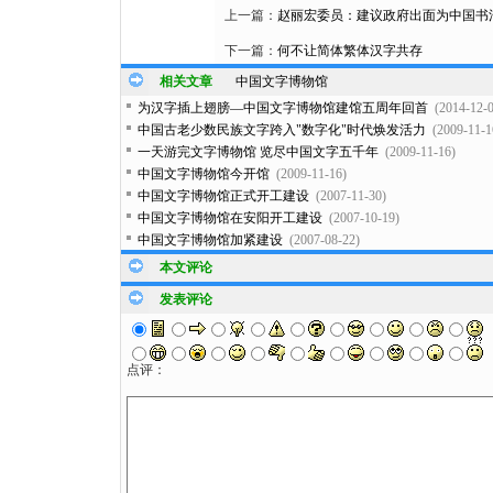
上一篇：
赵丽宏委员：建议政府出面为中国书
下一篇：
何不让简体繁体汉字共存
相关文章
中国文字博物馆
为汉字插上翅膀—中国文字博物馆建馆五周年回首
(2014-12-
中国古老少数民族文字跨入"数字化"时代焕发活力
(2009-11-1
一天游完文字博物馆 览尽中国文字五千年
(2009-11-16)
中国文字博物馆今开馆
(2009-11-16)
中国文字博物馆正式开工建设
(2007-11-30)
中国文字博物馆在安阳开工建设
(2007-10-19)
中国文字博物馆加紧建设
(2007-08-22)
本文评论
发表评论
点评：