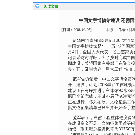
阅读文章
中国文字博物馆建设 还需国
[日期：
2008-03-05
]
来源：
作者：
陈
新华网河南频道3月5日讯 大河网
中国文字博物馆是“十一五”期间国家
月4日，全国人大代表、省曲艺家协
记者采访时呼吁，为了按时完成中
期建设，希望国家有关部门在资金
多方面，及时为这一重大工程“输血”
范军告诉记者，中国文字博物馆20
开工建设，计划2008年底主体建筑
建设正在有序推进，主体馆90米×9
掘已全部完成，基础垫层已浇注完
正在进行。陈列布展、文物征集工
批文物征集清单已列出并开始着手
范军表示，虽然工程整体进度得到
在建设资金不足、文物征集困难等
物馆一期工程总投资概算为39750万
完成投资2.8亿元，经过积极争取