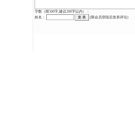
字数（限500字,建议200字以内）：
姓名：
(限会员登陆后发表评论)