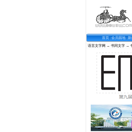
首页
会员园地
新
语言文字网
→
书同文字
→