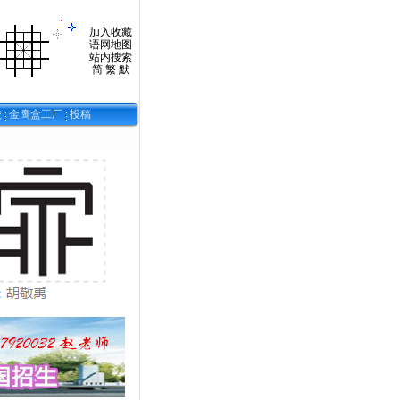
加入收藏
语网地图
站内搜索
简
繁
默
校
金鹰盒工厂
投稿