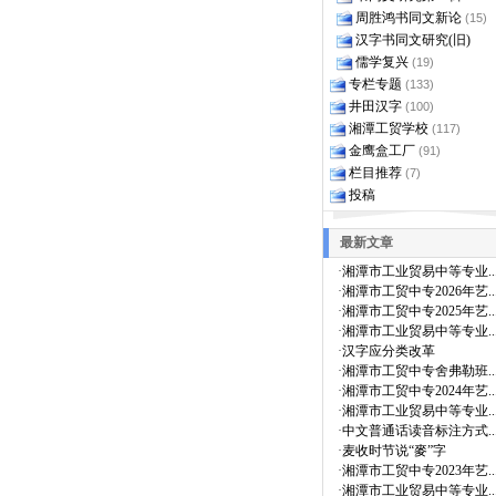
周胜鸿书同文新论
(15)
汉字书同文研究(旧)
儒学复兴
(19)
专栏专题
(133)
井田汉字
(100)
湘潭工贸学校
(117)
金鹰盒工厂
(91)
栏目推荐
(7)
投稿
最新文章
·
湘潭市工业贸易中等专业..
·
湘潭市工贸中专2026年艺..
·
湘潭市工贸中专2025年艺..
·
湘潭市工业贸易中等专业..
·
汉字应分类改革
·
湘潭市工贸中专舍弗勒班..
·
湘潭市工贸中专2024年艺..
·
湘潭市工业贸易中等专业..
·
中文普通话读音标注方式..
·
麦收时节说“麥”字
·
湘潭市工贸中专2023年艺..
·
湘潭市工业贸易中等专业..