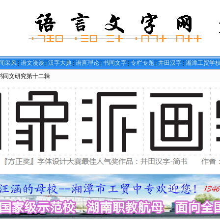
闻采风
语文漫谈
汉字大典
语言理论
书同文字
专栏专题
井田汉字
湘潭工贸学
书同文研究第十二辑