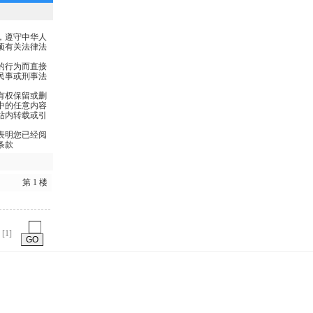
，遵守中华人
项有关法律法
的行为而直接
民事或刑事法
有权保留或删
中的任意内容
站内转载或引
表明您已经阅
条款
第 1 楼
1
[1]