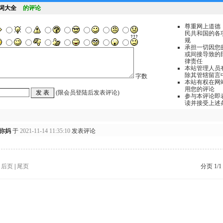
词大全
的评论
尊重网上道德
民共和国的各
规
承担一切因您
或间接导致的
律责任
本站管理人员
除其管辖留言
字数
本站有权在网
用您的评论
(限会员登陆后发表评论)
参与本评论即
读并接受上述
你妈
于
2021-11-14 11:35:10
发表评论
|
后页
|
尾页
分页 1/