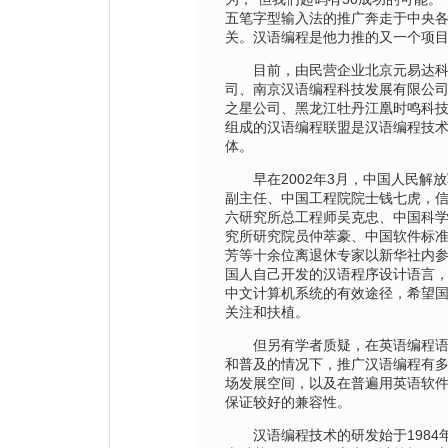
五笔字型输入法的推广奔走于中央
关。汉语编程是他力推的又一个项
目前，由民营企业北京元易达科
司、南京汉语编程科技发展有限公
之星公司、黑龙江牡丹江凰时鸣科
组成的汉语编程联盟是汉语编程技
体。
早在2002年3月，中国人民解放
副主任、中国工程院院士钱七虎，
六研究所总工程师吴克忠、中国科
究所研究院员仲萃豪、中国软件标
芳等十余位离退休专家以新华社内
国人自己开发的汉语程序设计语言
中文计算机系统的有效途径，希望
关注和扶植。
但另有学者质疑，在英语编程语
和普及的情况下，推广汉语编程有
场发展空间，以及在普遍用英语软
保证较好的兼容性。
汉语编程技术的研发始于1984