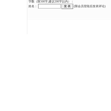
字数（限500字,建议200字以内）：
姓名：
(限会员登陆后发表评论)