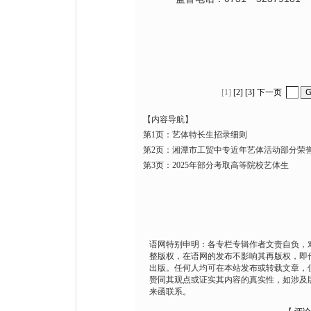
[1]
[2]
[3]
下一页
【内容导航】
第1页：艺体特长生招录细则
第2页：湘潭市工贸中专近年艺体活动部分荣
第3页：2025年部分考取高等院校艺体生
语网特别申明：各专栏专辑作者文责自负，
整版权，在语网的发布不影响其再版权，即
出版。任何人均可在本站发布或转载文章，
赞同其观点或证实其内容的真实性，如涉及
来函联系。