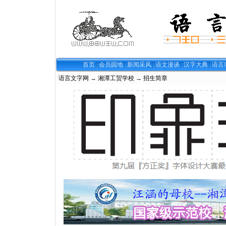
首页
会员园地
新闻采风
语文漫谈
汉字大典
语言
语言文字网
→
湘潭工贸学校
→
招生简章