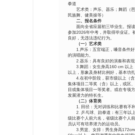
拳道
艺术类：声乐、器乐；舞蹈（
民族舞、健美操等）
二、报名条件
面向全省应届初三毕业生。报
参加2026年中考，并取得毕业证。
良好，无违法违纪行为。
（一）艺术类
1.声乐：五官端正，嗓音条件
的演唱能力。
2.器乐：具有良好的演奏和表
3.舞蹈：女生身高160 cm 以上
以上，形象及身材比例好，基本功
4.在初中阶段，获市级以上（
集体项目二等奖（含）以上，或区
目或集体项目一等奖者。或在专项
发展潜力的特长生。
（二）体育类
1. 田径：无对训练和比赛有不
2. 乒乓球、跆拳道：有三年以
级比赛个人前六名，省级比赛个人
员认可有培养潜力的运动员。
3.男篮、女排：男生身高172c