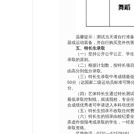
温馨提示：测试当天请自行准
器或运动装备，并自行购买意外伤
五、特长生录取
（一）坚持公开公平公正、学
录取的原则。
（二）根据计划数，按特长项
由高分到低分录取。
（三）特长生录取中考成绩最低
50分（达
国家二级运动员
标准可降分
分。
（四）艺体特长生通过特长测
最低录取控制线，就读我校，专业
合成绩优秀者可申请进入本科培优
（五）特长生招录不收取任何
（六）特长生的招录由校纪委
弄虚作假报考或录取的学生，一经
录取资格。
监督电话：0731—52379181