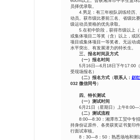
60cm以上。曾获湘潭市中学生篮
员择优录取。
4.男足：有三年校队训练经历
动员。获市级比赛前三名、省级比
级运动员资格的优先录取。
5.在初中阶段，获得市级以上
或集体项目二等奖（含）以上，或
项目或集体项目一等奖者。无运动
水平突出、有发展潜力的特长生。
三、报名时间及方式
（一）报名时间
5月16日—6月18日下午17:0
受现场报名）
（二）报名方式
（
联系人：
赵
032 微信同号
）
四、特长测试
（一）测试时间
6月21日（星期日）上午8:00—1
（二）测试流程
8:00—8:30：湘潭市工贸中
持身份证原件、各类获奖证书复印件
行面试审核。
8：30—8：50：熟悉场地和