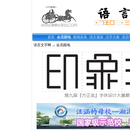
首页
会员园地
新闻采风
语文漫谈
汉字大典
语言
语言文字网
→
会员园地