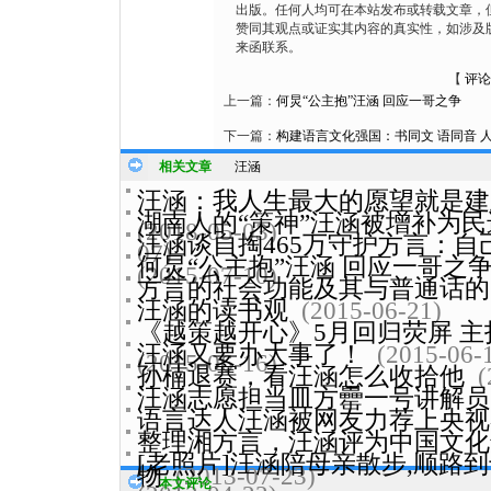
出版。任何人均可在本站发布或转载文章，
赞同其观点或证实其内容的真实性，如涉及
来函联系。
【
评论
上一篇：
何炅“公主抱”汪涵 回应一哥之争
下一篇：
构建语言文化强国：书同文 语同音 
相关文章
汪涵
汪涵：我人生最大的愿望就是建
湖南人的“策神”汪涵被增补为
(2018-05-03)
汪涵谈自掏465万守护方言：
07)
何炅“公主抱”汪涵 回应一哥之
(2015-07-10)
方言的社会功能及其与普通话的
汪涵的读书观
(2015-06-21)
《越策越开心》5月回归荧屏 主
汪涵又要办大事了！
(2015-06-
(2015-06-16)
孙楠退赛，看汪涵怎么收拾他
(
汪涵志愿担当皿方罍一号讲解员
语言达人汪涵被网友力荐上央视
整理湘方言，汪涵评为中国文化
[老照片]汪涵陪母亲散步,顺路
物
(2013-07-23)
本文评论