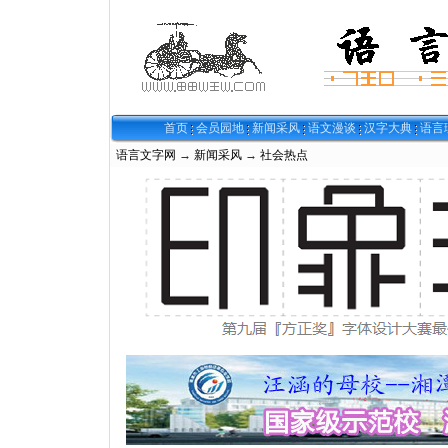
首页
会员园地
新闻采风
语文漫谈
汉字大典
语言
语言文字网
→
新闻采风
→
社会热点