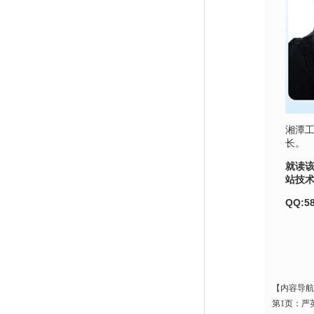
湘潭工
长。
就读
站技
QQ:5
【内容导航
第1页：严