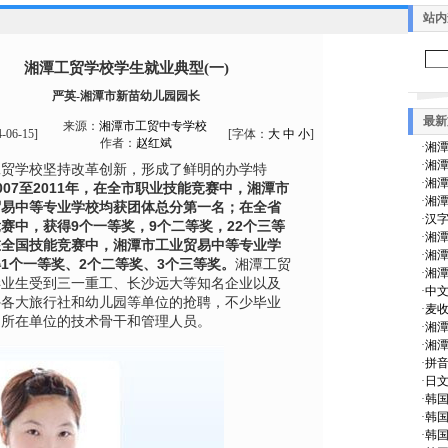
站内
湘潭工贸学校学生就业典型(一)
严英-湘潭市新苗幼儿园园长
最新
来源：
湘潭市工贸中专学校
4-06-15
]
[字体：
大
中
小
]
作者：
赵红斌
·
湘潭
·
湘潭
工贸学校坚持改革创新，形成了鲜明的办学特
·
湘潭
007至2011年，在全市职业技能竞赛中，湘潭市
·
湘潭
贸易中等专业学校均获团体总分第一名；在全省
·
汉
赛中，获得9个一等奖，9个二等奖，22个三等
·
湘潭
在全国技能竞赛中，湘潭市工业贸易中等专业学
·
湘潭
1个一等奖、2个二等奖、3个三等奖。
湘潭工贸
·
湘潭
毕业生受到三一重工、长沙远大等知名企业以及
·
中文
外各大旅行社和幼儿园等单位的抢聘，不少毕业
·
麦收
为所在单位的技术骨干和管理人员。
·
湘潭
·
湘潭
·
拼
·
日文
·
韩
·
韩
·
韩