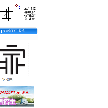
加入收藏
语网地图
站内搜索
简
繁
默
校
金鹰盒工厂
投稿