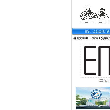
首页
会员园地
新
语言文字网
→
湘潭工贸学校