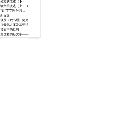
国谚文的改进（下）
谚文的改进（上）（...
“香”字字理 诠释...
文新盲文
齐伋及《六书通》简介
字拼音化方案及其评述
表音文字的反思
更优越的新文字——...