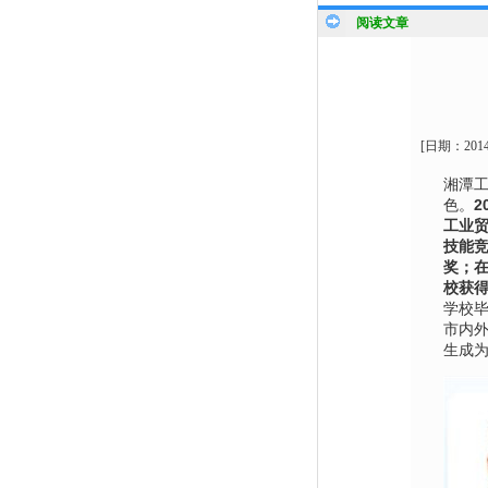
阅读文章
[日期：
201
湘潭
色。
2
工业
技能竞
奖；
校获得
学校
市内
生成