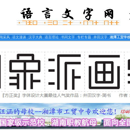
闻采风
语文漫谈
汉字大典
语言理论
书同文字
专栏专题
井田汉字
湘潭工贸学