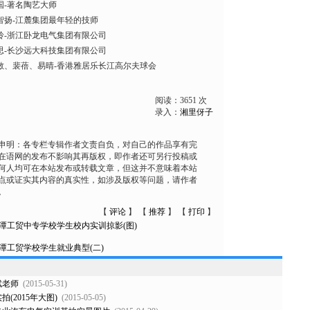
国-著名陶艺大师
智扬-江麓集团最年轻的技师
玲-浙江卧龙电气集团有限公司
思-长沙远大科技集团有限公司
敏、裴蓓、易晴-香港雅居乐长江高尔夫球会
阅读：
3651
次
录入：
湘里伢子
申明：各专栏专辑作者文责自负，对自己的作品享有完
在语网的发布不影响其再版权，即作者还可另行投稿或
何人均可在本站发布或转载文章，但这并不意味着本站
点或证实其内容的真实性，如涉及版权等问题，请作者
。
【
评论
】 【
推荐
】 【
打印
】
潭工贸中专学校学生校内实训掠影(图)
潭工贸学校学生就业典型(二)
斌老师
(2015-05-31)
(2015年大图)
(2015-05-05)