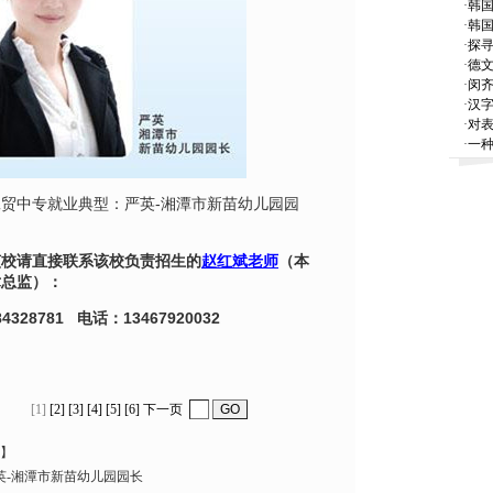
·
韩
·
韩国
·
探寻
·
德
·
闵
·
汉
·
对
·
一种
贸中专就业典型：严英-湘潭市新苗幼儿园园
该校请直接联系该校负责招生的
赵红斌老师
（本
术总监）：
84328781 电话：13467920032
[1]
[2]
[3]
[4]
[5]
[6]
下一页
】
英-湘潭市新苗幼儿园园长