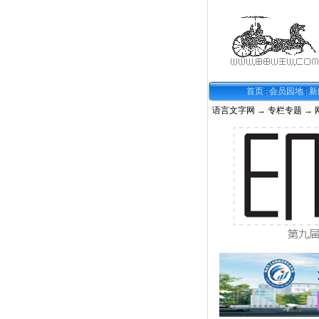
首页
会员园地
新
语言文字网
→
专栏专题
→