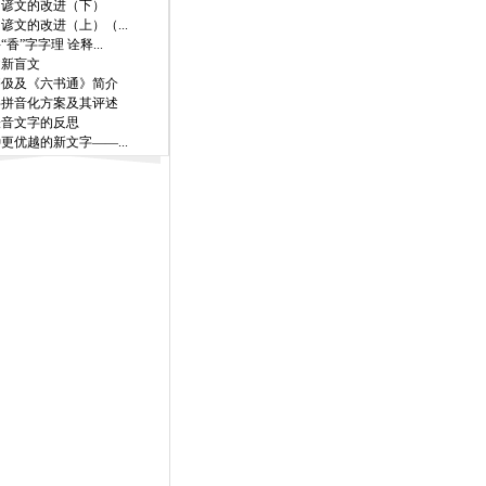
国谚文的改进（下）
谚文的改进（上）（...
“香”字字理 诠释...
文新盲文
齐伋及《六书通》简介
字拼音化方案及其评述
表音文字的反思
更优越的新文字——...