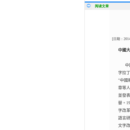
阅读文章
[日期：
201
中國
中
字拉
“中國
章等
並發
替。
1
字改
語言
文字