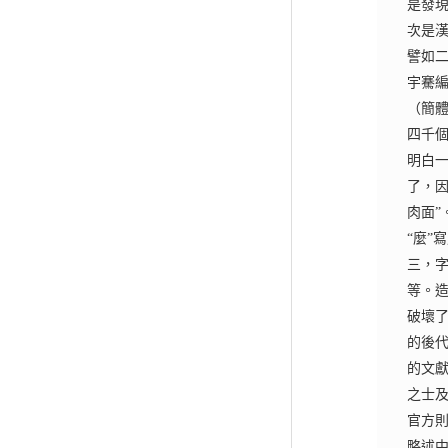
是發
次是
譬如
宇騫
（簡
四千
明白
了，因
肉面”
“麼”
三，字
等。
破壞
的後
的文
之士
官方
略述