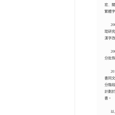
宏
、
繁體
20
琨研
漢字
20
分批
20
書同
分階
計劃
書。
以