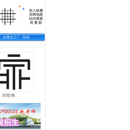
加入收藏
语网地图
站内搜索
简
繁
默
校
金鹰盒工厂
投稿