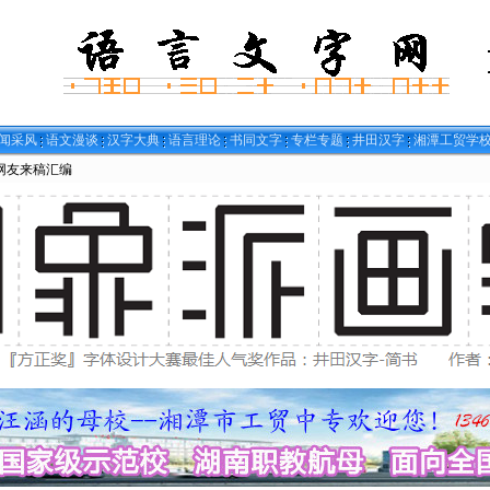
闻采风
语文漫谈
汉字大典
语言理论
书同文字
专栏专题
井田汉字
湘潭工贸学
网友来稿汇编