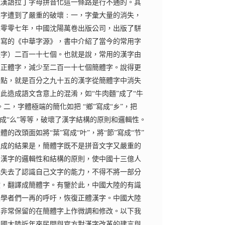
現漢語拉丁字母拼音化這一條路是行不通的。其
漢字遭到了嚴重的破壞
：
一，字彙大量的消失，
二零零七年，中國沈陽萬卷出版公司，出版了駢
編寫的《中華字源》，書中介紹了當今的常用字
體字）二百一十七個。也就是說，常用的漢字由
個正體字，減少至二百一十七個簡體字。說得更
一點，就是百分之九十五的漢字從簡體字中消失
此造成語文含意上的混淆，如“牛肉麵”成了“牛
。二，字體極端的簡化如把 “鄉”寫成“乡”，把
寫成“么”等等，破壞了漢字結構的原則和邏輯性。
體的改頭面如將“葉”寫成“叶”，將“節”寫成“节”
造成的結果是，簡體字既不是拼音文字又嚴重的
了漢字的邏輯性和結構的原則，使中國十三億人
代失去了認識自己文字的能力，不得不將一部分
獻，翻譯成簡體字。有鑒於此，中國大陸的有識
及學者們一再的呼吁，恢復正體漢字。中國大陸
則非常保留的在簡體字上作微調和修改。以下我
中國大陸近年來民間與官方對漢字改革的建言與