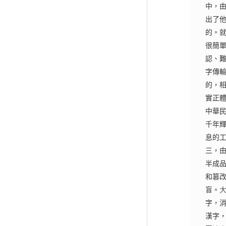
中，
出了
的。
很簡
認、
字傳
的，
實正
中華
千年
息的
三，
半成
和篡
盲。
字，
漢字