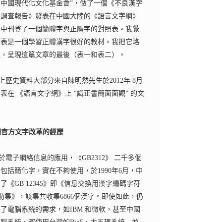
中國現代化文化基金會”，做了一個《不良漢字
之調查報告》發表在中國大陸的《語言文字網》
其中刊登了一個簡體字與正體字的對照表。我覺
個表是一個學習正體漢字很好的教材。我把它略
理，呈現這篇文章的最後（表一和表二）。
上歷史資料大部分來自
陳明然
先生於
2012
年
8
月
表在 《語言文字網》上
“
識正書簡面面觀
”
的文
國官方文字改革的經歷
於電子網絡信息的應用，《
GB2312
》 二千多個
，包括簡化字，實在不夠使用，於
19
9
0
年
6
月，中
佈了《
GB
12345
》即《信息交換用
漢
字編碼字符
助集》，該集共收集
6866
個漢字。即使如此，仍
不了電腦系統的需求，如
IBM
和微軟，甚至中國