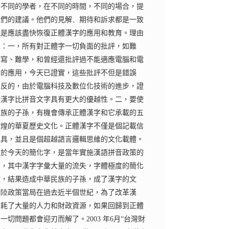
由不同的學者，在不同的時間，不同的場合，提
他們的建議。他們的見解
、
期待和訴求都是一致
就是應該盡快恢復正體漢字的應用和教育。理由
單：一，所有對正體字一切負面的批評，如難
難寫、難學，和曾經還批評過不能適應電腦和電
輸的應用，今天已證實，這些批評不但是錯誤
相反的，由於電腦科技及數位化技術的進步，證
體漢字比拼音文字具有更大的優越性。二，要使
民族的子孫，有機會傳承正體漢字和它承載的五
輝煌的華夏歷史文化。正體漢字不僅是個記載信
工具，並且是個超越語言邏輯思維的文化載體。
由於今天的簡化字，是當年實施漢語拼音政策的
品，其中漢字字彙大量的流失，字體極度的簡化
改，結果造成中華民族的子孫，成了漢字的文
大陸
政策當局在過去近半個世紀，為了改革漢
消耗了大量的人力和財政資源，如果回歸到正體
，一切問題都會迎刃而解了。
2003
年
6
月“台灣財