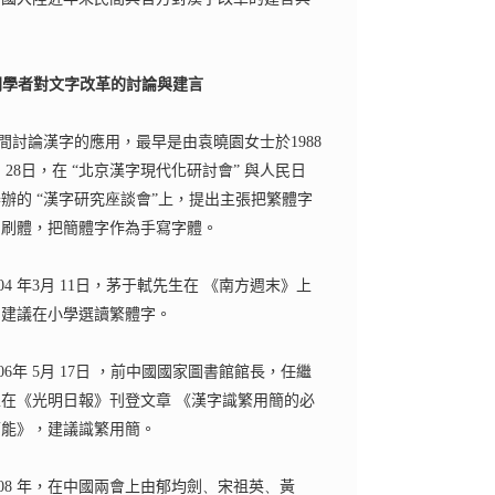
。
間學者對文字改革的討論與建言
間討論漢字的應用，最早是由
袁曉園
女士於
1988
月
28
日，在
“
北京漢字現代化研討會
”
與人民日
舉辦的
“
漢字研究
座
談會
”
上，提出主張把繁體字
印刷體，把簡體字作為手寫字體。
04
年
3
月
1
1
日，茅于軾先生在 《南方週末》上
，建議在小學選讀繁體字。
06
年
5
月
1
7
日 ，前中國國家圖書館館長，任繼
在《光明日報》刊登文章 《漢字識繁用簡的必
可能》，建議識繁用簡。
08
年，在中國兩會上由郁均劍
、
宋祖英
、
黃