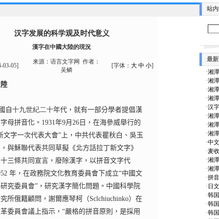
站内
汉字发展的科学观及时代意义
漢字在中國大陸的現況
最新
来源：
语言文字网
作者：
4-03-05
]
[字体：
大
中
小
]
吴鳞
·
湘潭
·
湘潭
大陸
·
湘潭
·
湘潭
·
汉
國自
十九世紀二十
年代，就有一部分學者提倡漢
·
湘潭
丁字母拼音化。
1931
年
9
月
26
日，在海參威舉行的
·
湘潭
·
湘潭
新文字一次代表大會”上，中共代表瞿秋白、吳玉
·
中文
人，與穌聯代表共同草擬《北方話拉丁新文字》
·
麦收
·
湘潭
表十三條共同宣言，廢除漢字，以拼音文字代
·
湘潭
952
年，在政務院文化教育委員會下成立
“
中國文
·
拼
革研究委員會
”
，研究漢字簡化問題。中國科學院
·
日文
·
韩
研究所俄籍顧問，謝爾應琴柯（
Sclchiuchinko
）在
·
韩
改革委員會議上指示，
“
嚴格的拼音原則，是採用
·
韩