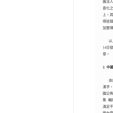
團法人
善化
上，
得這
加整
以
14
日發
章。
2.
中
由
漢字
國公
集
輔
滿足