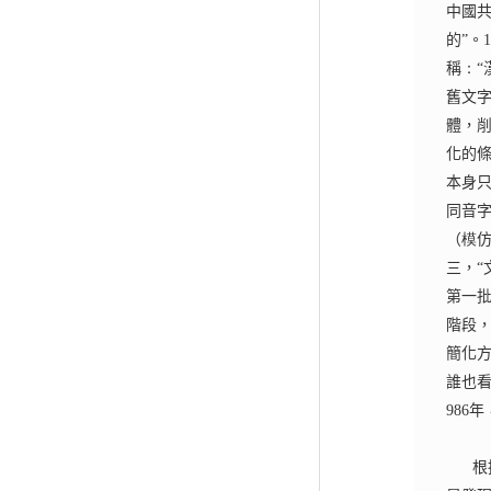
中國
的
”
。
稱
：
“
舊文
體，
化的
本身
同音
（
模
三，“
第一
階段，
簡化方
誰也看
986
年
根