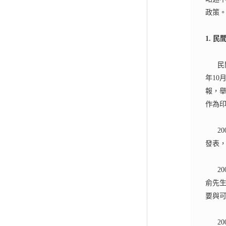
政策
1.
民
民
年
10
報，
作為
20
發表
20
俞先生
要與
20