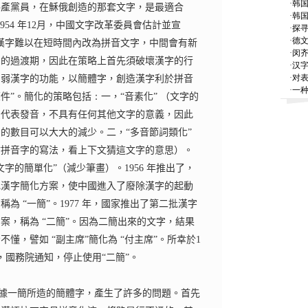
·
韩
共產黨員，在穌俄創造的那套文字，是最適合
·
韩国
1954
年
12
月，中國文字改革委員會估計並宣
·
探寻
·
德
漢字難以在短時間內改為拼音文字，中間會有新
·
闵
字的過渡期，因此在策略上首先須破壞漢字的行
·
汉
·
对
削弱漢字的功能，以簡體字，創造漢字利於拼音
·
一种
條件
”
。簡化的策略包括
：
一，
“
音素化
”
（文字的
只代表發音，不具有任何其他文字的意義，因此
字的數目可以大大的減少。二，
“
多音節詞類化
”
仿拼音字的寫法，看上下文猜這文字的意思）。
文字的簡單化”（減少筆畫）。
1956
年推出了，
批漢字簡化方案，使中國進入了廢除漢字的起動
稱為 “一簡”。
1977
年，國家推出了第二批漢字
案，稱為 “二簡”。因為二簡出來的文字，結果
不懂，譬如 “副主席”簡化為 “付主席”。所幸於
1
，國務院通知，停止使用“二簡”。
據一簡所造的簡體字，產生了許多的問題。首先