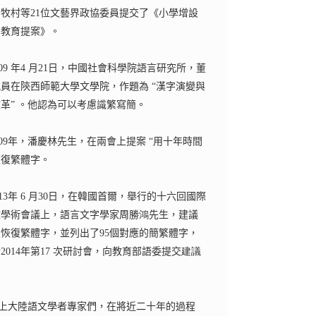
關牧村等
21
位文藝界政協委員提交了《小學增設
字教育提案》。
09
年
4
月
2
1
日，中國社會科學院語言研究所，董
究員在陝西師範大學文學院，作題為
“
漢字演變與
改革
”
。他認為可以考慮識繁寫簡。
09
年，潘慶林先生，在兩會上提案
“
用十年時間
恢復繁體字。
13
年
6
月
3
0
日，在韓國首爾，舉行的十六回國際
文學術會議上，語言文字學家周勝
鴻
先生，建議
段恢復繁體字，並列出了
95
個對應的簡繁體字，
於
2014
年第
17
次研討會，向教育部語委提交
建議
上大陸語文學者專家們，在將近二十年的過程