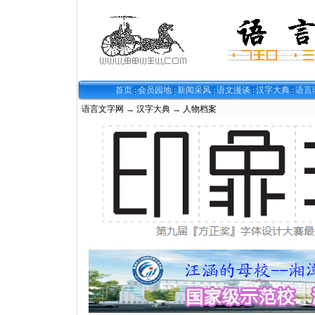
首页
会员园地
新闻采风
语文漫谈
汉字大典
语言
语言文字网
→
汉字大典
→
人物档案