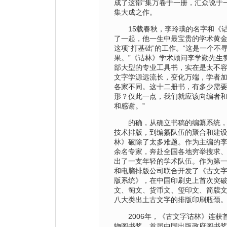
成了这部“集万卷于一册，汇众说于
集大成之作。
15载春秋，李玲璞的名字和《诂
了一起，他一生中最宝贵的学术黄
这项“打基础”的工作。“这是一个不
果。”《诂林》学术顾问李学勤先生
部大型的专业工具书，实在是太不
文字学源远流长，变化万端，学者
各家不同。这十二册书，有多少需
形？仅此一点，我们就应该向编者
和感谢。”
的确，从确立书稿的编纂系统，
技术排版，到编纂队伍的聚合和建
林》破除了太多难题。作为主编的
余名专家，奔赴全国各地穷举搜求
出了一支年轻的学术队伍。作为第
和电脑排版公司联合开发了《古文
版系统》，在中国印刷史上首次突
文、匋文、货币文、玺印文、简牍
八大类出土古文字的排版印刷瓶颈
2006年，《古文字诂林》连获
物图书奖、首届中国出版政府图书奖