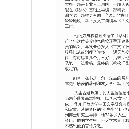
太多，那是专业人士用的，一般人
能在《诂林》基础上再编一部精要
编本呢，那样更有助于普及。”“我们
轻轻地说，马上投入了简编本《古
工作。
“他的好身板都透支给了《诂林》
得当年这位英俊帅气的篮球手球健
员的风采。再次全心投入《古文字
玲璞比从前消瘦了许多，一遇天气
停，有时感冒几个月不好。后来，
吸氧，一边看稿。最终的书稿校样
改定的。
如今，在书房一角，先生的照片
本先生珍爱的著作和友人学生写下
“先生古道热肠，其人生价值追求
为内心世界基本寄托；以学术‘立言’
依。”华东师范大学中国文字研究与
和写道。从解放区的“小先生”到小
到博士研究生导师，他78岁的人生，
经历。他的学生中，不乏学术骨干
不感恩他的言传身教。