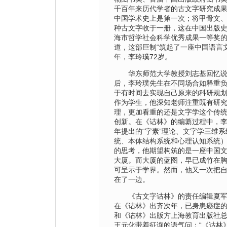
千百年来历代学者的古文字研究成
中国学术史上是第一次；将甲骨文、
种古文字收于一册，这在中国出版史
海市哲学社会科学优秀成果一等奖
道，这部巨制“筑起了一座中国语言
年，李玲璞72岁。
华东师范大学教授刘志基回忆说
后，李玲璞先生在不同场合如释重
于有时间去实现自己原来的科研规
作为学生，他深知老师注重既有研
理，更加看重的还是文字学这个传
创新。在《诂林》的编纂过程中，
年提出的“字素”理论、文字学三维
统、本体结构系统和心理认知系统
的思考，他期望构筑的是一座中国
大厦。而大厦的蓝图，早已成竹在
可呈示于学界。然而，他又一次把
在了一边。
《古文字诂林》的责任编辑夏军
在《诂林》出齐次年，已身患癌症
和《诂林》出版方上海教育出版社
王元化带着征询的语气问：“《诂林