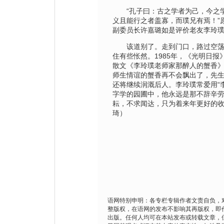
“孔子曰：古之学者为己，今之学
义且能行之者盖寡，而璞兄有焉！”
副委员长许嘉璐如是评价老友李玲
该道别了。走到门口，路过空荡
住有些怅然。1985年，《光明日报
散文《李玲璞老师家那醉人的蟹香
师生情谊的蟹香再不会飘出了，先
还将继续润溉后人。李玲璞常爱用“
字学的园圃中，他永远是那不辞辛
耘，不求闻达，只为着来年更好的收
琦）
语网特别申明：各专栏专辑作者文责自负，
整版权，在语网的发布不影响其再版权，即
出版。任何人均可在本站发布或转载文章，