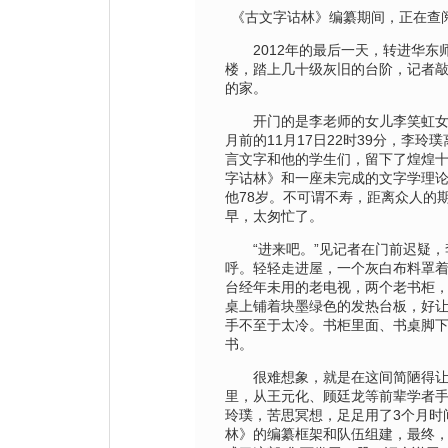
《古文字诂林》编纂期间，正在查
2012年的最后一天，转进华东
楼，踏上几十级灰旧的台阶，记者
的家。
开门的是李老师的女儿李笑虹女
月前的11月17日22时39分，李玲
言文字和他的学生们，留下了煌煌
字诂林》和一座未完成的文字学理
他78岁。不可谓不寿，距离众人的
早，太匆忙了。
“进来吧。”见记者在门前迟疑，
呼。轻轻走进屋，一个灰白布料罩
台经年未用的老电视，两个老书柜
桌上铺着块墨绿色的发热台板，好
手不至于太冷。书柜里面、书桌脚
书。
很难想象，就是在这间简陋得让
里，从王元化、顾廷龙等前辈学者
玲璞，苦思冥想，足足用了3个月时
林》的编纂框架和队伍组建，最终，