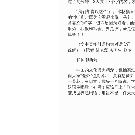
过了两分钟，3人共计7个字的名字
“我们都喜欢这个字，”米杨指着
的“米”说，“因为它看起来像一朵花
常喜欢“米”字，但不是因为好看，他
麻烦，我很难写会。要是汉字全是
单多了！”
（文中直接引语均为对话实录，
谅解） （记者 陆克磊 实习生 赵梦
和你聊两句
中国的文化博大精深，也确实难为
但人家“老外”也真聪明，真有想像力
一朵花，有创意，我头一回听说。
汉语像唱歌？好呀！应该马上向联
变成世界通用语，那岂不是一件大