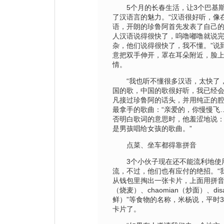
5个月的长春生活，让3个巴基斯
了汉语言的魅力。“汉语很好听，像
语，开朗的珍鲁阿首先发表了自己的
人汉语说得很快了，呜噜嘟噜就说
杂，他们说得很快了，我不懂。”说
意把双手伸开，罩在耳朵附近，脸
情。
“我也听不懂很多汉语，太快了，
国的歌，中国的歌很好听，我已经会
凡接过珍鲁阿的话头，并用纯正的
最拿手的歌曲：“亲爱的，你慢慢飞
否明白歌词的意思时，他羞涩地说：
是男孩唱给女孩的歌曲。”
点菜、坐车都得靠拼音
3个小伙子现在还不能流利地使
流，不过，他们也有应付的绝招。“
从钱包里掏出一张卡片，上面用拼音标注
（烧麦）、chaomian（炒面）、disa
鲜）”等食物的名称，米杨说，平时
卡片了。