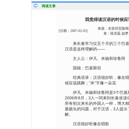
阅读文章
我觉得读汉语的时候应
来源：
东亚经贸新闻
[日期：
2007-02-03
]
者：
陆克磊 赵梦
来长春学习仅五个月的三个巴基
汉语是这样理解的——
主人公：伊凡、米杨和珍鲁阿
国籍：巴基斯坦
经典语录：汉语很好听，像在唱
候应该跳舞；“米”字像一朵花
伊凡、米杨和珍鲁阿是3个巴基
2006年8月，3人一同来到长春攻
所有初次来长的外国人一样，博大精
最挠头的问题，对于汉语，3人提出
解。
汉语很好听像在唱歌