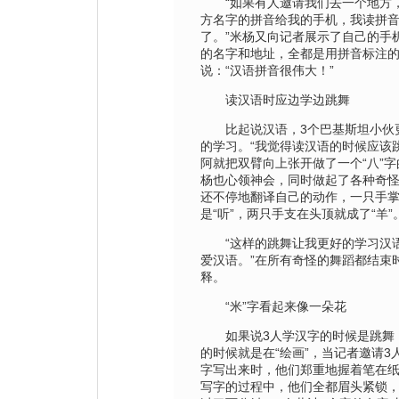
“如果有人邀请我们去一个地方，
方名字的拼音给我的手机，我读拼
了。”米杨又向记者展示了自己的手
的名字和地址，全都是用拼音标注
说：“汉语拼音很伟大！”
读汉语时应边学边跳舞
比起说汉语，3个巴基斯坦小伙
的学习。“我觉得读汉语的时候应该
阿就把双臂向上张开做了一个“八”
杨也心领神会，同时做起了各种奇
还不停地翻译自己的动作，一只手
是“听”，两只手支在头顶就成了“羊”
“这样的跳舞让我更好的学习汉语
爱汉语。”在所有奇怪的舞蹈都结束
释。
“米”字看起来像一朵花
如果说3人学汉字的时候是跳舞
的时候就是在“绘画”，当记者邀请3
字写出来时，他们郑重地握着笔在
写字的过程中，他们全都眉头紧锁