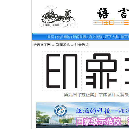
首页
会员园地
新闻采风
语文漫谈
汉字大典
语言
语言文字网
→
新闻采风
→
社会热点