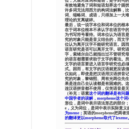
位，大致对应词和短语，是字到句
有效地避免了词和短语划界这个困
许多词无法用西方的构词法解释，
词、缩略词、成语，只得加上一大
理论的支离破碎。
最后，说一说字本位和词本位的根
在于词本位根本不承认字在语言中
为书写符号看待。词本位认为语言
究的对象只能是音义结合的，而文
位认为离开汉字不能研究语言。因
语言研究是否可以离开文字。研究
字，索绪尔自己就指出过不管研究
的语言都需要求助于文字的看法。
文字的语言要进入语言学研究也必
式。因而，有文字的汉语就更应该
仅如此，即使是把汉语用汉语拼音
究的对象，黎锦熙、周有光两位先
果是连自己去认读都是有困难的。
连汉语拼音都不使用，仅凭语音是
（补充：语素
这个词的翻译是有问
中国学者的误解，
morpheme
这个词
形位，是词中表示语法形态的部分
e
，
义为词位，是词中表示实际意义
为
meme
；
英语的
morpheme
把两者
的翻译更以
morpheme
取代了
lexeme
———————————————