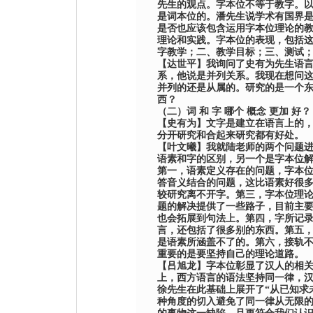
先生的观点。字本位不等于教字。
是词本位的。
潘
先生说学术有国界
是否也应该包含运用字本位理论的
理论和实践。字本位的表现，包括
字教学；二、教学目标；三、测试
【
达世平
】
我询问了
史有为
先生语
系，他说是并列关系。我现在想问
并列的还是从属的。研究的是一个
西？
（二）词
和
字
哪个
概念
更加
好？
【
史有为
】
文字是建立在语言上的
分开研究和合起来研究都有好处。
【
叶文曦
】
我就
陆
老师的两个问题
语素和字的区别，另一个是字本位
第一，语素定义存在的问题，字本
答音义结合的问题，这比语素好很
较研究离不开字。第三，字本位理
题的解决提供了一些路子，目前主
也会拓展到句法上。第四，字所记
言，还包括了很多别的东西。第五
是语素所涵盖不了的。第六，接轨
重要的是要坚持自己的理论道路。
【
吕旭龙
】
字本位彰显了汉人的相
上，西方语言的语法坚持同一律，
徐
先生在此基础上展开了
“
从已知求
种角度的切入避免了同一律从无限