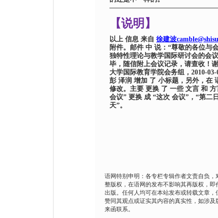
———————————————
【说明】
以上
信息
来自
徐建波
camble@shisu
附件。邮件
中
说：“尊敬的各位与
独特性理论与教学国际研讨会的会
毕，随信附上会议记录，请查收！
大学国际教育学院会务组，
2010-03-
彭
泽润
增加
了
小标题，另外，在
修改。主要
更换
了
一些
文言
和
方
会议
”
更换
成
“这次
会议”，“第二日
天”。
语网特别申明：各专栏专辑作者文责自负，
整版权，在语网的发布不影响其再版权，即
出版。任何人均可在本站发布或转载文章，
赞同其观点或证实其内容的真实性，如涉及
来函联系。