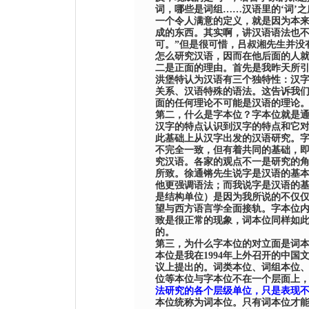
词，哪些是词组
……
汉语里的
‘
词
’
之
一个令人满意的定义，就是因为本
成的东西。其实啊，讲汉语语法也
可。
”
但是很可惜，吕叔湘先生并没
怎么研究汉语，因而在他后面的人
二是正面的理由。首先是我昨天所
洪堡特认为汉语有三个独特性：汉
关系、汉语特殊的语法。这告诉我
面的任何理论不可能是汉语的理论
第二，什么是字本位？字本位就是
汉字的特点认识到汉字的特点和它
此基础上从汉字出发的汉语研究。
不完全一致，但有着共同的基础，
究汉语。各家的观点不一是研究的
所致。徐通锵先生说字是汉语的基
他更强调语法；而我说字是汉语的
是结构单位）是因为我所说的不仅
望与西方语言学全面接轨。字本位
致是很正常的现象，词本位同样如
的。
第三，为什么字本位的对立面是词
本位是我在
199
4
年上外召开的中国
议上提出的。词类本位、词组本位
位等本位与字本位不在一个层面上
法研究的各个层级单位，只是表现
本位统称为词本位。只有词本位才