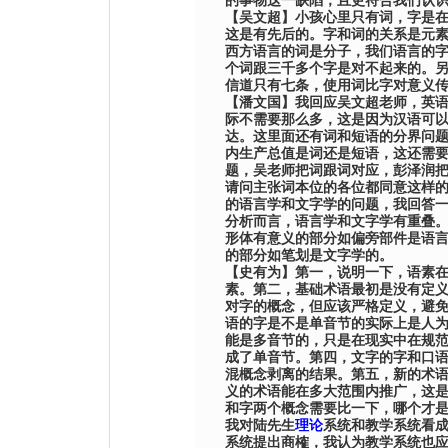
的事物这一缺陷，且更符合我们认
【
吴文超
】
小孩心里只有词，字是
这是有先后的。字和词的关系是元
西方语言的词是分子，我们语言的
个词跟三千多个字是对不起来的。
信道只有七条，使用词比字对意义
【
潘文国
】
我回应
吴文超
老师，英
际不需要那么多，这是因为汉语可
达。这里面还有词和短语的分界问
内生产总值是词还是短语，这还需
题，
吴
老师把词跟词对应，彭泽润
请问主张词本位的各位都同意这样
的语言学和文字学的问题，我回答
分析而言，语言学和文字学有重叠
形体有意义的部分如偏旁部件是语
的部分如笔划是文字学的。
【史有为】第一，说明一下，语素
素。第二，基础术语最初是没有定
对字的概念，但应该严格定义，避
语的字是不是单音节的实际上是人
能是多音节的，只是在现实中在规
成了单音节。第四，文字的字和口
混概念剥离的结果。第五，新的术
义的术语能在多大范围内推广，这
和字两个概念需要比一下，哪个才
我对陆先生
理论
系统和教学系统看
系统提出商榷，我认为教学系统也