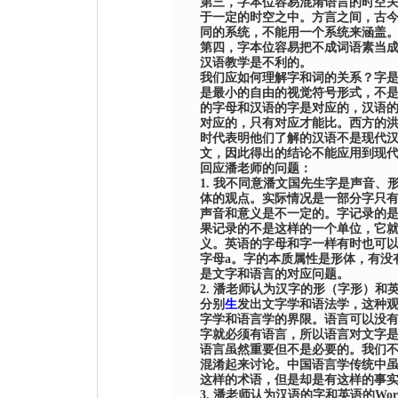
第三，字本位容易混淆
语言的
时空
于一定的时空之中。方言之间，古
同的系统，不能用一个系统来涵盖
第四，字本位容易把不成词语素当
汉语教学是不利的。
我们应如何理解字和词的关系？字
是最小的自由的
视觉
符号
形式
，不
的字母和汉语的字是对应的，汉语
对应的，只有对应才能比。西方的
时代表明他们了解的汉语不是现代
文，因此得出的结论不能应用到现
回应潘老师的问题：
1.
我不同意潘文国先生字是
声音
、
体的观点。实际情况是一部分字只
声音和意义是不一定的。字记录的
果记录的不是这样的一个单位，它
义。英语的字母和字一样有时也可
字母
a
。字的本质属性是形体，有没
是文字和语言的对应问题。
2.
潘老师认为汉字的形（字形）和
分别
生
发出文字学和语法学，这种
字学和语言学的界限。语言可以没
字就必须有语言，所以语言对文字
语言虽然重要但不是必要的。我们
混淆起来讨论。中国语言学传统中
这样的术语，但是却是有这样的事
3.
潘老师认为汉语的字和英语的
Wor