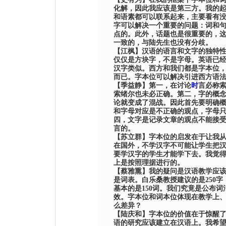
化解，因此我应该是第三方。我的
和语素都可以联系起来，主要看有
字可以解决一个重要的问题：词和
点的。此外，话题也是很重要的，
一致的，与
陆
先生也没有分歧。
【
江枫
】
汉语的语言和文字的独特
仅仅是方块字，不是字母。英语已
汉字类似。西方和我们都是字本位
而已。字本位可以解决引进西方语
【
季益静
】
第一，在讨论
时
言必称
索绪尔也未必正确。第二，字的概
论就变成了混战。因此首先要明确
和字母对应是不正确的观点，字母
四，文字是记录文章的观点不能接
言的。
【
苏立群
】
字本位的启发在于让我
在国外，不学汉字不可能让学生把
要学汉字的学生才能学下去。我觉
上是按照理据进行的。
【
蔡雅熏
】
我的疑问是汉语教学应
是词表。
白乐桑
教授建议的是
250
字
基本的是
150
词。我们究竟是公布词
效。字本位和词本位体现在教学上
么差异？
【
陆庆和
】
字本位的价值在于惊醒
语的研究应该建立在汉语上。我希