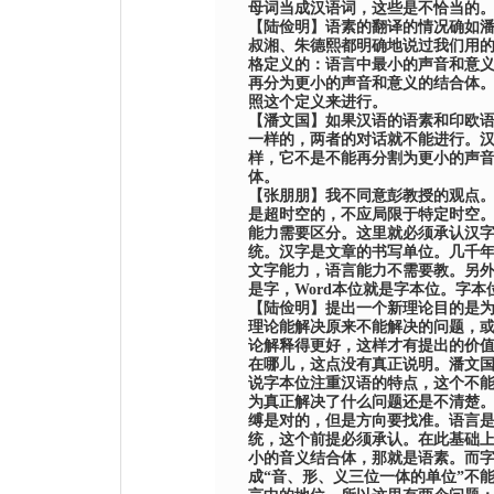
母词当成汉语词，这些是不恰当的
【
陆俭明
】
语素的翻译的情况确如
叔湘、朱德熙都明确地说过我们用
格定义的：语言中最小的声音和意
再分为更小的声音和意义的结合体
照这个定义来进行。
【
潘文国
】
如果汉语的语素和印欧
一样的，两者的对话就不能进行。
样，它不是不能再分割为更小的声
体。
【
张朋朋
】
我不同意
彭
教授的观点
是超时空的，不应局限于特定时空
能力需要区分。这里就必须承认汉
统。汉字是文章的书写单位。几千
文字能力，语言能力不需要教。另
是字，
Word
本位就是字本位。字本
【
陆俭明
】
提出一个新理论目的是
理论能解决原来不能解决的问题，
论解释得更好，这样才有提出的价
在哪儿，这点没有真正说明。潘文
说字本位注重汉语的特点，这个不
为真正解决了什么问题还是不清楚
缚是对的，但是方向要找准。语言
统，这个前提必须承认。在此基础
小的音义结合体，那就是语素。而
成
“
音、形、义三位一体的单位
”
不