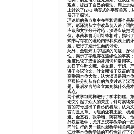
动词，确立语序优先规则。江枫探
观点
，提出了自己的看法。周上之
上讨论了
[2+1]
动宾式的字辞关系，
展开了探讨。
理论组的焦点集中在字和词
哪个是
面
。彭泽润从文字改革切入谈了词
应该和文字分开讨论，汉语
应该把
位。李茜和曹明明针锋相对，指出
式书写存在的理论内部和实践上的
题，进行了别开生面的讨论。
此外，金朝炜由字组辞的问题，探
性，揭示了字组存在连续性的事实
角度比较了汉语的常用词和常用字
20
日下午叶文曦、吴文超、李娟、
讲了会议论文。叶文曦谈了汉语的
高举词本位大旗，认为汉语是词本
严辰松分别从各自的角度讨论了汉
题
。
最后发言的金立鑫则就什么是
观点。
两个教学组同样进行了学术切磋。
论文引起了众人的关注，针对索绪
言的符号提出了自己的看法，认为
言而是文章。同组的还有王骏、杨
遂、金基石、张学增、蔺荪等人，
外汉语教学，尤其是汉字教学的一
同时进行的另一组也就教学相关问
江对字本位教学法的可行性进行了