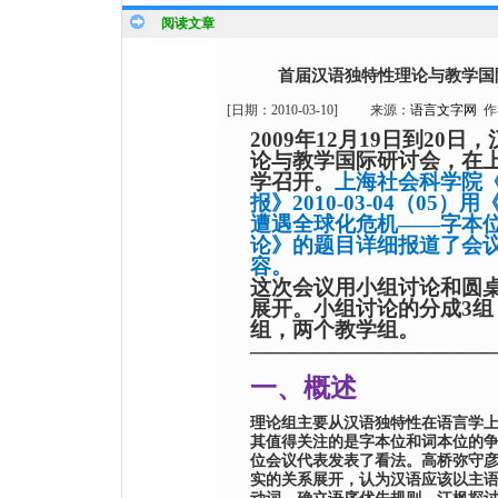
阅读文章
首届汉语独特性理论与教学国
[日期：
2010-03-10
]
来源：
语言文字网
作
2009
年
12
月
19
日
到
20
日
，
论与教学国际研讨会
，
在
学召开。
上海社会科学院
报》
2010-03-04
（
05
）用
遭遇全球化危机——字本
论》的题目详细报道了会
容。
这
次会议
用
小组讨论和圆
展开。小组讨论的分成
3
组
组，两
个
教学组。
———————————
一、概述
理论组主要
从
汉语独特性在语言学
其值得关注的是字本位和词本位
的
位会议代表发表了看法。高桥弥守
实的关系展开，认为汉语应该以主