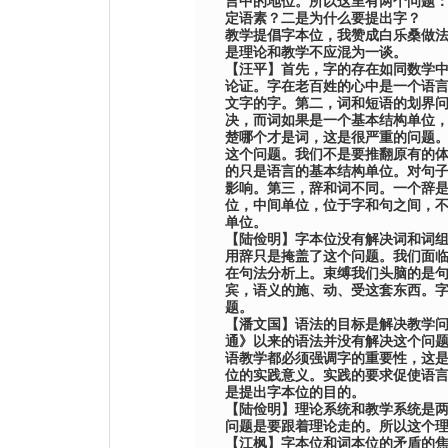
言中的地位。所以这里有两个问题
定语素？二是为什么要提出字？
教学提倡字本位，我赞成白乐桑做
是理论和教学不应混为一谈。
【
汪平
】
首先，字的存在如同数学
论证。字在老百姓的心中是一个语
文字的字。第二，词和短语的划界
决，而词如果是一个基本结构单位
楚哪个才是词，这是很严重的问题
这个问题。我们不是要推翻原有的
的只是语言的基本结构单位。对句
影响。第三，辞和词不同。一个辞
位，中间单位，位于字和句之间，
单位。
【
陆俭明
】
字本位没有解决词和词
用辞只是掩盖了这个问题。我们面
在句法分析上。束缚我们头脑的是
宾，语义的施、动、受这套东西。
题。
【
潘文国
】
语法的目标是解决教学
通》以来的语法并没有解决这个问
语教学都必须强调字的重要性，这
位的实践意义。实践的要求促使语
是提出字本位的目的。
【
陆俭明
】
理论系统和教学系统是
问题是要跟着理论走的。所以这个
【
江枫
】
字本位和词本位的矛盾的