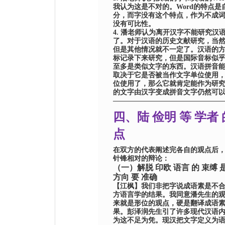
我认为这是不对的。
Word
的特点是
分，而字没有这个特点，作为不成
没有可比性。
4.
潘老师
认为离开汉字不能研究汉
了。对于汉语的历史文献研究，当
但是其他情况就不一定了
。汉语的
标记录下来研究，
但是
国际音标似
至多是类似文字的东西。汉语拼音
取决于它是否被当作文字单位使用
位使用了，那么它就肯定能作为研
的文字由汉字变成拼音文字仍然可
———————————————
四、陆 俭明 等 学者 
点
在双方的代表阐述完各自的观点后
针锋相对的辩论：
（一）解脱 印欧 语言 的 束缚 
方向 要 准确
【
江枫
】
我们非把字说成语素是不
方语言学的结果。我同意
潘
先生的
来就是形位的观点，硬是翻译成语
果。
彭泽润
先生引了许多
现代汉语
为这不足为凭。现汉把文字定义为