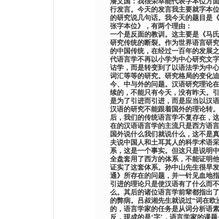
潘文国：我很荣幸能代表字本位方
行发言。今天的发言我主要就字本
的研究说几句话。我今天的题目是
张字本位》，有两个理由：
一个是反面的教训。这主要是《马
研究传统的断裂。作为世界语言研
的中国传统，在经过一百年的发展
代语言学不再以小学为中心研究文
诂学，而是转变到了以语法学为中
词汇等等的研究。研究格局的变化
今、中与外的问题。汉语研究理论
续的，不能只有今天，没有昨天。
是为了引进而引进，而是应当以汉
汉语的研究不能跟着国外的理论转
后，我们的传统语言学不复存在，
在的汉语语言学的主流只是西方语
国外说什么我们就说什么，这不是
夫说中国人和土耳其人的科学术语
系，这是一个事实。但这只是说明
全盘套用了西方的体系，不能证明
证实了这套体系。孙中山先生很早
通》所存在的问题，并一针见血地
引进的理论只是使汉语有了什么而
么。其后的诸位语言学前辈都指出
的弊病。吕叔湘先生就说过
“
词在欧
的，语言学家的任务是从词分析语
反，现成的是
‘
字
’
，语言学家的课题