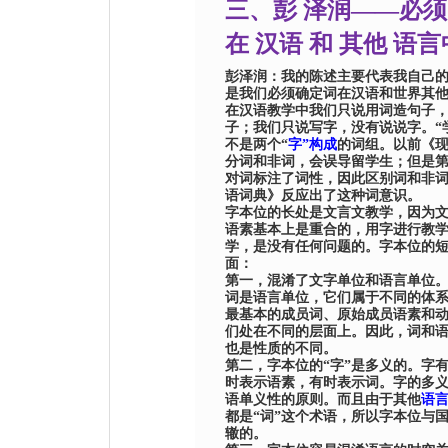
三、彭 泽润——必须
在 汉语 和 其他 语言
彭泽润：我的陈述主要代表我自己
是我们必须确定词在汉语和世界其
在
汉语教学
中
我们只说用词造句
子
子
；我们只说写字，没有说说字。
“
不是两个
“
字”构成
的词组。以前《
分词和非词，会误导留学生；
但是
对词标注了词性，
因此
区别词和非
语词典》反应出了这种词意识。
字本位的长处是文言文教学，
因为
语素基本上是重合的，用字进行教
学，
是没有任何问题的。字本位的
面：
第一，混淆了文字单位和语言单位
词是语言单位，
它们属于
不同的体
最基本的成员词、原始成员语素和
们处
在
不同的层面上。因此，词和
也
是性质的不同。
第二，字本位的
“
字
”
是多义的。字
时表示语素，有时表示词。字的多
语单义性的原则。而且由于其他
语
都是
“
词
”这个术语
，所以字本位与
辙的。