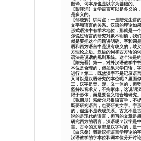
翻译。词本身也是以字为基础的。
【
彭泽润
】
文学语言可以是多义的
是多义的。
【
邹晓辉
】
讲两点：一是
陆
先生讲
文字和语言的关系。汉语的理论如
形式语法中有学术地位，那就是一
尔说过语言的研究对象不明确，我
就是要把这个问题讲明确。字和词
语和西方语言中是没有歧义的，歧
方理论之后。汉语的词和西方语的
语法是说话的规则系统。这个法是
【
陈光磊
】
第一，对外汉语教学中
本位是合理的，但如果只学口语，
进行？第二，既然汉字不是记录语
又可以是汉语研究的本位呢？里面
三，汉字是音、形、义一体的，但
坚持以音求义，不拘形体，这说明
限于形体，而是要音义结合地研究
【
张朋朋
】
索绪尔只提语言学，不
既要研究语言，也要研究文字。字
的，但这不是表现关系。古文不是
说的是现代的语言，但写的文章是
研究西方的语言，汉语呢？汉字是
言。古今的文章都是汉字写的，是
【
白乐桑
】
我建议把语言学理论的
汉语教学的字本位和词本位分开讨