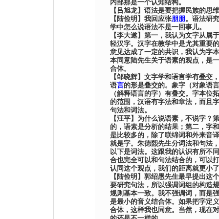
内部那是一个认知结构。
【
吕旭龙
】
语法是要把握民族的思
【
陆俭明
】
我回应张
朋朋
。语法研
学中怎么说语法不是一回事儿。
【
李大遂
】
第一，我认为文字从属
轻汉字。汉字在教学中是尤其重要
意见达成了一定的共识，我认为字
本同意
陆
先生关于语素的观点，是
合体。
【
邹晓辉
】
文字学和语言学有叠交
语
言
的形是叠交的。象字（对象语
（解释语言的字）有叠交。字本位
的范围，汉语有字法和章法，而且
句法和词法。
【
汪平
】
为什么说语素，不说字？
的，语素是分析的结果；第二，字
是比较多的，除了联绵词和外来音
就是字。
朱德熙
先生分词法和句法
以下是词法。这跟我的认识有所不
合也完全可以和句法结合的，可以
认同这个观点，我们的距离就更小
【
陆俭明
】
郭绍愚
先生最早提出这
要研究句法，所以强调词组的构造
规则基本一致。我不强调词，而是
是最小的音义结合体。如果把字定
合体，这样我也同意。当然，现在
的还是不一样的。