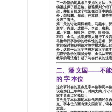
了一种新的词典条目安排的方法，
编纂提供了新思路
。
蔡雅熏则介绍
架，并把目前
这个
框架在汉语中的
外，邹顺鹏、崔彦、苏立群、董赟
发表了看法。
第二
天
的讨论同样精彩。马燕华、
赵华、肖珊、达世平、李蕊、唐莉
威、尹露、钱叶萍、沈莹、叶联强
羽菲、金戈、姚崇媛等人进行了发
马艳华汉字教学的特殊性的思考，
材的探讨和赵明德对教学模式指出
外，达世平从汉字学校对谈汉字教
尼汉语教学的现状介绍、金戈从宏
教学的看法也引起了与会代表的注
———————————————
二、潘 文国——不能
的 字 本位
这
次研讨会的重点是字本位和词本
议
在
20
日上午举行，时间
大约
3
个小
家学者观点的概括：
首先是字本位和词本位代表阐述各
点。字本位方面有潘文国发言，词
发言
。