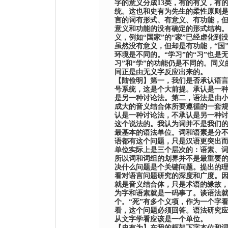
字的意义分成
13
类，有的有义，有
统。这也和
史有为
先生的柔性原则
言的词有形式、有意义、有功能，
意义和功能的没有确定的形式结构
义，例如
“
国家
”
的
“
家
”
已经虚化到
虽然没有意义，但却是有功能，
“
国
环境是不同的。
“
学习
”
的
“
习
”
也是
习
”
和
“
学
”
的功能仍是不同的。同义
同正是由无义字反应出来的。
【
陆俭明
】
第一，我们是否承认语
号系统，这是个大前提。承认是一
是另一种讨论法。第二，语法是由
成大的音义结合体所要遵循的一套
认是一种讨论法，不承认是另一种
这个说法的。我认为词并不是我们
最基本的语法单位。词和语素是分
语都有这个问题，只是汉语更突出
单位实际上是三个层次的：语素、
所以词和词组的划界并不是最重要
决什么问题是个关键问题。提出的
看对语言问题研究的深度和广度。
就是音义结合体，只是术语的缘故
为字和语素就是一码事了。谈语法
个。
“
死
”
有多个义项，作为一个字
看，这个问题必须回答。语法研究
从文字学看应该是一个单位。
【
史有为
】
在我的框架下字本位和