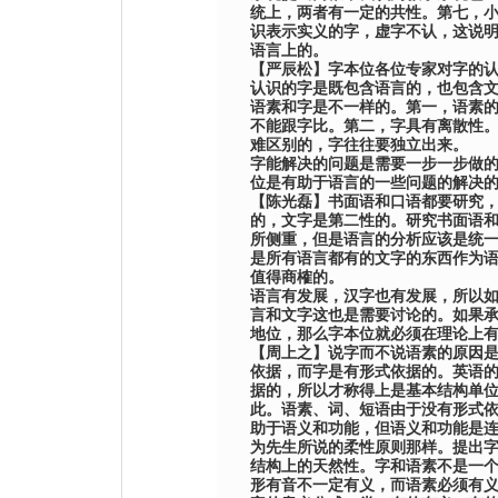
统上，两者有一定的共性。第七，
识表示实义的字，虚字不认，这说
语言上的。
【
严辰松
】
字本位各位专家对字的
认识的字是既包含语言的，也包含
语素和字是不一样的。第一，语素
不能跟字比。第二，字具有离散性
难区别的，字往往要独立出来。
字能解决的问题是需要一步一步做
位是有助于语言的一些问题的解决
【
陈光磊
】
书面语和口语都要研究
的，文字是第二性的。研究书面语
所侧重，但是语言的分析应该是统
是所有语言都有的文字的东西作为
值得商榷的。
语言有发展，汉字也有发展，所以
言和文字这也是需要讨论的。如果
地位，那么字本位就必须在理论上
【
周上之
】
说字而不说语素的原因
依据，而字是有形式依据的。英语
据的，所以才称得上是基本结构单
此。语素、词、短语由于没有形式
助于语义和功能，但语义和功能是
为
先生所说的柔性原则那样。提出
结构上的天然性。字和语素不是一
形有音不一定有义，而语素必须有