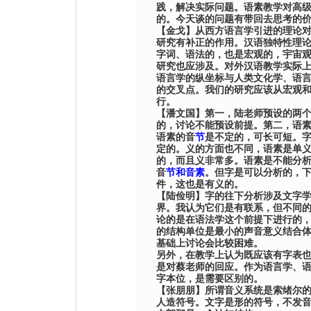
践，解决实际问题。语素教学对高
的。今天谈的问题有带回去思考的
【
金戈
】
从西方语言学引进的理论
研究有补正的作用。汉语独特性理
字词、语法的，也是宏观的，宇宙
研究也应涉及。对外汉语教学实际
语言学的纵坐标与人类文化学、语
的交叉点。我们的研究应该从宏观
行。
【
潘文国
】
第一，
陆
老师预设的两
的，讨论不能预设前提。第二，语
语素的音
节
是不定的，可长可短。
定的。义的方面也不同，语素是单
的，而且义非常多。语素是不能分
音
节和音素
。但字是可以分析的，
件，这也是有义的。
【
陆俭明
】
字的往下分析涉及文字
界。我认为它们是有联系，但不同
论的是在语法学这个前提下进行的
的结构单位是最小的声音意义结合
基础上讨论会比较困难。
另外，在教学上认为既应该有字表
是对蔡老师的回应。作为语言学、
字本位，是需要区别的。
【
张朋朋
】
所谓音义系统是索绪尔
人造符号。文字是形的符号，不发