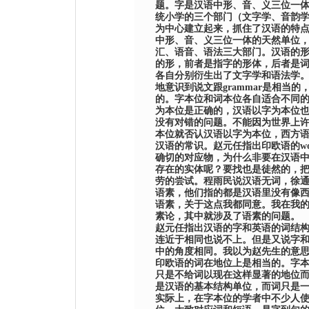
题。字是汉语中形、音、义三位一
统小学的三个部门（文字学、音韵
为中心建立起来，抓住了汉语的特
中形、音、义三位一体的天然单位
汇、语音、语法三大部门。汉语的
的形，前者是指字的形体，后者是
各自分别衍生出了文字学和语法学
地意识到说文跟
grammar
是相当的
的。字本位和词本位各自适合不同
为本位是正确的，汉语以字为本位
没有对错的问题。不能因为世界上
本位就否认汉语以字为本位，西方
汉语的常识。赵元任指出印欧语的
w
确切的对应物，为什么非要在汉语
存在的实体呢？要找也是徒然的，
劳的尝试。程雨民说汉语无词，徐
语素，他们指的都是汉语里没有像
语素，关于这点我都同意。我在我
素论，其中就涉及了语素的问题。
赵元任指出汉语的字和英语的词结
连近于相同也说不上。但是又说字
中的角度相同。我以为赵先生的意
印欧语的词在地位上是相当的。字
只是不给词以现在这样显著的地位
是汉语的基本结构单位，而词只是
实际上，在字本位的学者中不少人