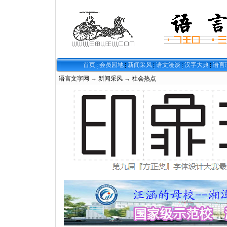
首页
会员园地
新闻采风
语文漫谈
汉字大典
语言
语言文字网
→
新闻采风
→
社会热点