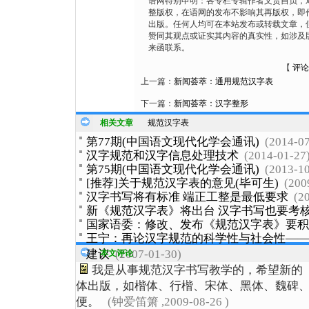
语网特别申明：各专栏专辑作者文责自负，
整版权，在语网的发布不影响其再版权，即
出版。任何人均可在本站发布或转载文章，
赞同其观点或证实其内容的真实性，如涉及
来函联系。
【
评论
上一篇：
新闻荟萃：通用规范汉字表
下一篇：
新闻荟萃：汉字整形
相关文章
规范汉字表
第77期(中国语文现代化学会通讯)
(2014-07
汉字规范和汉字信息处理技术
(2014-01-27
第75期(中国语文现代化学会通讯)
(2013-10
[推荐]关于规范汉字表的意见(毕可生)
(200
汉字书写将有标准 端正工整是最低要求
(2
新《规范汉字表》将出台 汉字书写也要考
国家语委：修改、发布《规范汉字表》要积
王宁：再论汉字规范的科学性与社会性——
建议
(2007-01-30)
本文评论
我是从事规范汉字书写教学的，希望新的
体出版，如楷体、行楷、宋体、黑体、魏碑
便。
(钟爱笛箫 ,2009-08-26 )